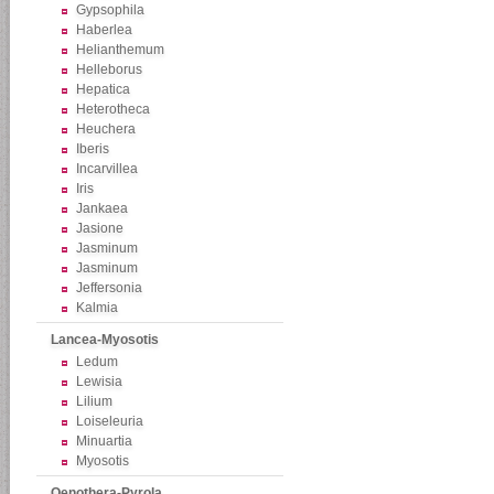
Gypsophila
Haberlea
Helianthemum
Helleborus
Hepatica
Heterotheca
Heuchera
Iberis
Incarvillea
Iris
Jankaea
Jasione
Jasminum
Jasminum
Jeffersonia
Kalmia
Lancea-Myosotis
Ledum
Lewisia
Lilium
Loiseleuria
Minuartia
Myosotis
Oenothera-Pyrola