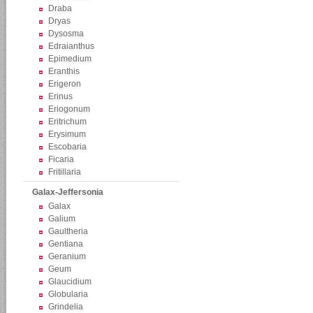
Draba
Dryas
Dysosma
Edraianthus
Epimedium
Eranthis
Erigeron
Erinus
Eriogonum
Eritrichum
Erysimum
Escobaria
Ficaria
Fritillaria
Galax-Jeffersonia
Galax
Galium
Gaultheria
Gentiana
Geranium
Geum
Glaucidium
Globularia
Grindelia