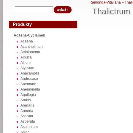
Ramonda-Vitaliana
»
Thal
Thalictrum
Produkty
Acaena-Cyclamen
Acaena
Acantholimon
Aethionema
Albuca
Allium
Alyssum
Anacamptis
Androsace
Anemone
Anemonella
Aquilegia
Arabis
Arenaria
Armeria
Asarum
Asperula
Asplenium
Aster