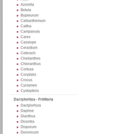
Azorella
Betula
Bupleurum
Callianthemum
Caltha
Campanula
Carex
Cassiope
Cerastium
Ceterach
Cheilanthes
Chloranthus
Cortusa
Corydalis
Crocus
Cyclamen
Cystopteris
Dactylorhiza - Fritillaria
Dactylorhiza
Daphne
Dianthus
Dicentra
Disporum
Doronicum