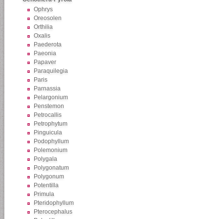
Ophrys
Oreosolen
Orthilia
Oxalis
Paederota
Paeonia
Papaver
Paraquilegia
Paris
Parnassia
Pelargonium
Penstemon
Petrocallis
Petrophytum
Pinguicula
Podophyllum
Polemonium
Polygala
Polygonatum
Polygonum
Potentilla
Primula
Pteridophyllum
Pterocephalus