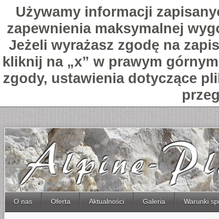
Używamy informacji zapisany
zapewnienia maksymalnej wygo
Jeżeli wyrażasz zgodę na zapis
kliknij na „x” w prawym górnym 
zgody, ustawienia dotyczące pl
przeg
O nas
Oferta
Aktualności
Galeria
Warunki sp