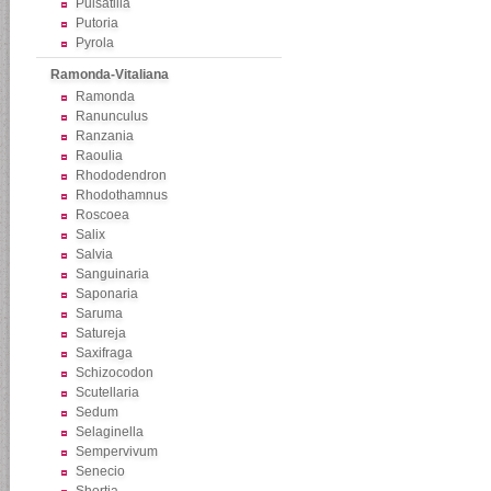
Pulsatilla
Putoria
Pyrola
Ramonda-Vitaliana
Ramonda
Ranunculus
Ranzania
Raoulia
Rhododendron
Rhodothamnus
Roscoea
Salix
Salvia
Sanguinaria
Saponaria
Saruma
Satureja
Saxifraga
Schizocodon
Scutellaria
Sedum
Selaginella
Sempervivum
Senecio