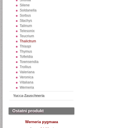
Shortia
Silene
Soldanella
Sorbus
Stachys
Talinum
Telesonix
Teucrium
Thalictrum
Thlaspi
Thymus
Tofieldia
Townsendia
Trollius
Valeriana
Veronica
Vitaliana
Werneria
Yucca-Zauschneria
Ostatni produkt
Werneria pygmaea