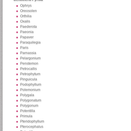
Ophrys
Oreosolen
Orthilia
Oxalis
Paederota
Paeonia
Papaver
Paraquilegia
Paris
Parnassia
Pelargonium
Penstemon
Petrocallis
Petrophytum
Pinguicula
Podophyllum
Polemonium
Polygala
Polygonatum
Polygonum
Potentilla
Primula
Pteridophyllum
Pterocephalus