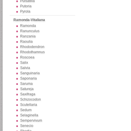
Pulsatilla
Putoria
Pyrola
Ramonda-Vitaliana
Ramonda
Ranunculus
Ranzania
Raoulia
Rhododendron
Rhodothamnus
Roscoea
Salix
Salvia
Sanguinaria
Saponaria
Saruma
Satureja
Saxifraga
Schizocodon
Scutellaria
Sedum
Selaginella
Sempervivum
Senecio