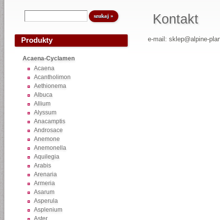
Kontakt
e-mail: sklep@alpine-pla
Produkty
Acaena-Cyclamen
Acaena
Acantholimon
Aethionema
Albuca
Allium
Alyssum
Anacamptis
Androsace
Anemone
Anemonella
Aquilegia
Arabis
Arenaria
Armeria
Asarum
Asperula
Asplenium
Aster