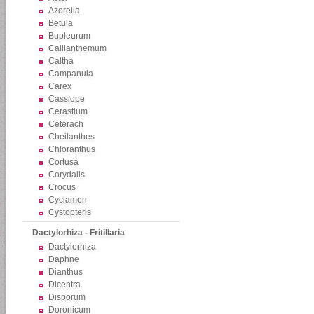
Azorella
Betula
Bupleurum
Callianthemum
Caltha
Campanula
Carex
Cassiope
Cerastium
Ceterach
Cheilanthes
Chloranthus
Cortusa
Corydalis
Crocus
Cyclamen
Cystopteris
Dactylorhiza - Fritillaria
Dactylorhiza
Daphne
Dianthus
Dicentra
Disporum
Doronicum