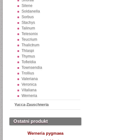
Shortia
Silene
Soldanella
Sorbus
Stachys
Talinum
Telesonix
Teucrium
Thalictrum
Thlaspi
Thymus
Tofieldia
Townsendia
Trollius
Valeriana
Veronica
Vitaliana
Werneria
Yucca-Zauschneria
Ostatni produkt
Werneria pygmaea