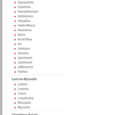
Gypsophila
Haberlea
Helianthemum
Helleborus
Hepatica
Heterotheca
Heuchera
Iberis
Incarvillea
Iris
Jankaea
Jasione
Jasminum
Jasminum
Jeffersonia
Kalmia
Lancea-Myosotis
Ledum
Lewisia
Lilium
Loiseleuria
Minuartia
Myosotis
Oenothera-Pyrola