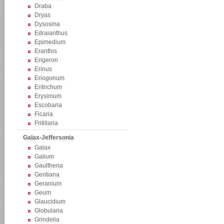
Draba
Dryas
Dysosma
Edraianthus
Epimedium
Eranthis
Erigeron
Erinus
Eriogonum
Eritrichum
Erysimum
Escobaria
Ficaria
Fritillaria
Galax-Jeffersonia
Galax
Galium
Gaultheria
Gentiana
Geranium
Geum
Glaucidium
Globularia
Grindelia