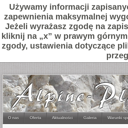
Używamy informacji zapisany
zapewnienia maksymalnej wygo
Jeżeli wyrażasz zgodę na zapis
kliknij na „x” w prawym górnym 
zgody, ustawienia dotyczące pl
przeg
O nas
Oferta
Aktualności
Galeria
Warunki sp