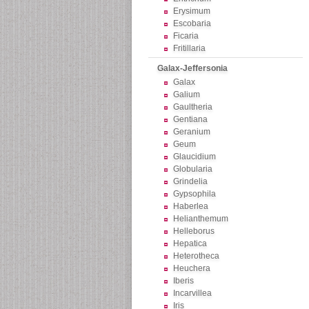
Erysimum
Escobaria
Ficaria
Fritillaria
Galax-Jeffersonia
Galax
Galium
Gaultheria
Gentiana
Geranium
Geum
Glaucidium
Globularia
Grindelia
Gypsophila
Haberlea
Helianthemum
Helleborus
Hepatica
Heterotheca
Heuchera
Iberis
Incarvillea
Iris