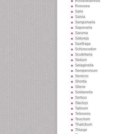
Rhodothamnus
Roscoea
Salix
Salvia
Sanguinaria
Saponaria
Saruma
Satureja
Saxifraga
Schizocodon
Scutellaria
Sedum
Selaginella
Sempervivum
Senecio
Shortia
Silene
Soldanella
Sorbus
Stachys
Talinum
Telesonix
Teucrium
Thalictrum
Thlaspi