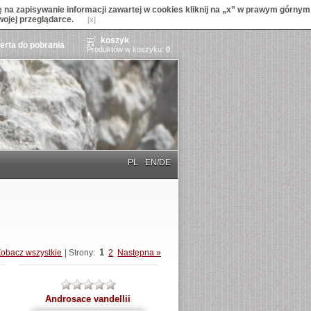
na zapisywanie informacji zawartej w cookies kliknij na „x” w prawym górnym
wojej przeglądarce.
[x]
koszyk
ferta do pobrania
Produktów w koszyku:
0
PL
EN/DE
1
Zobacz wszystkie
| Strony:
2
Następna »
Androsace vandellii