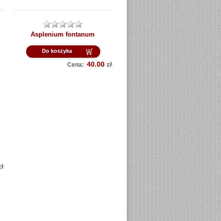
Asplenium fontanum
Do koszyka
40.00
zł
Cena:
zł