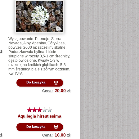
j
Występowanie: Pireneje, Sierra
Nevada, Alpy, Apeniny, Góry Atlas,
powyżej 2000 m; szczeliny skalne.
zł
Poduszkowata bylina. Liście
skupione w rozety 0,5-1 cm średnicy,
gęsto owłosione. Kwiaty 1-3 w
rozecie, na krótkich głąbikach, 5-8
mm średnicy, białe z żółtym oczkiem.
Kw. IV-V.
Do koszyka
20.00
zł
Cena:
Aquilegia hirsutissima
Do koszyka
16.00
zł
zł
Cena: