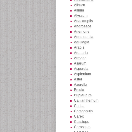
Albuca
Allium
Alyssum
Anacamptis
Androsace
Anemone
Anemonella
Aquilegia
Arabis
Arenaria
Armeria
Asarum
Asperula
Asplenium
Aster
Azorella
Betula
Bupleurum
Callianthemum
Caltha
Campanula
Carex
Cassiope
Cerastium