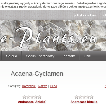
maksymalnej wygody w korzystaniu z naszego serwisu. Jeżeli wyrażasz zgodę 
śli nie wyrażasz zgody, ustawienia dotyczące plików cookies możesz zmienić w s
polityka cookies
o
Galeria
Warunki sprzedaży
Kontakt
Linki
Acaena-Cyclamen
Sortuj wg:
Domyślnie
|
Nazwa
|
Cena
Androsace 'Anicka'
Androsace hirtella