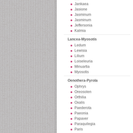
Jankaea
Jasione
Jasminum
Jasminum
Jeffersonia
Kalmia
Lancea-Myosotis
Ledum
Lewisia
Lilium
Loiseleuria
Minuartia
Myosotis
Oenothera-Pyrola
Ophrys
Oreosolen
Orthilia
Oxalis
Paederota
Paeonia
Papaver
Paraquilegia
Paris