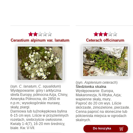
Cerastium alpinum var. lanatum
Ceterach officinarum
(syn.
Asplenium ceterach
)
(syn.
C. lanatum
,
C. squalidum
)
Śledzionka skalna
Występowanie: góry i arktyczna
Występowanie: Europa,
strefa Europy, północna Azja, Chiny,
Makaronezja, N Afryka, Azja;
Ameryka Północna, do 2850 m
wapienne skały, mury..
n.p.m.; wysokogórskie murawy,
Paproć do 20 cm wys. Liście
skały, piargi.
skórzaste, zimozielone, pierzaste.
Darniowa lub luźnokępkowa bylina
Cenna paproć na słoneczne lub
6-15 cm wys. Liście w przyziemnych
półcienista miejsca w ogrodach
rozetach, srebrzyście owłosione.
skalnych.
Kwiaty 1-4(7), 16-20 mm średnicy,
białe. Kw. V-VII.
Do koszyka