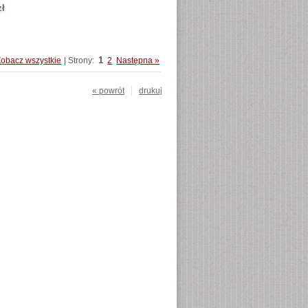
zł
1
Zobacz wszystkie
| Strony:
2
Następna »
« powrót
drukuj