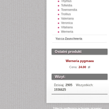
Thymus
Tofieldia
Townsendia
Trollius
Valeriana
Veronica
Vitaliana
Werneria
Yucca-Zauschneria
Ostatni produkt
Werneria pygmaea
Cena:
24.00
zł
Wizyt:
Dzisiaj:
2905
Wszystkich:
1936625
Zdjęcia podlegają ochronie prawnej