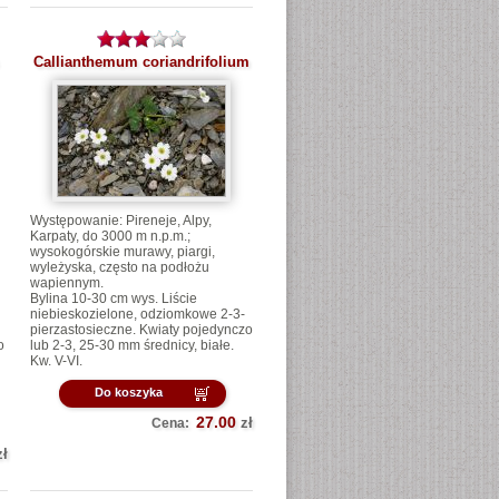
Callianthemum coriandrifolium
Występowanie: Pireneje, Alpy,
Karpaty, do 3000 m n.p.m.;
wysokogórskie murawy, piargi,
wyleżyska, często na podłożu
wapiennym.
Bylina 10-30 cm wys. Liście
niebieskozielone, odziomkowe 2-3-
pierzastosieczne. Kwiaty pojedynczo
o
lub 2-3, 25-30 mm średnicy, białe.
Kw. V-VI.
Do koszyka
27.00
zł
Cena:
zł