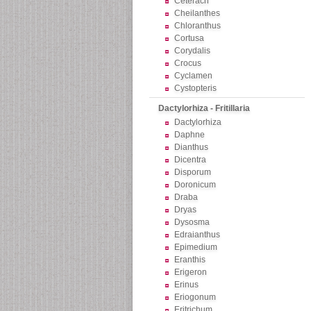
Ceterach
Cheilanthes
Chloranthus
Cortusa
Corydalis
Crocus
Cyclamen
Cystopteris
Dactylorhiza - Fritillaria
Dactylorhiza
Daphne
Dianthus
Dicentra
Disporum
Doronicum
Draba
Dryas
Dysosma
Edraianthus
Epimedium
Eranthis
Erigeron
Erinus
Eriogonum
Eritrichum