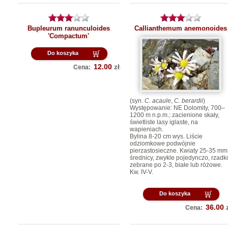
Bupleurum ranunculoides
Callianthemum anemonoides
'Compactum'
Do koszyka
12.00
zł
Cena:
(syn.
C. acaule
,
C. berardii
)
Występowanie: NE Dolomity, 700–
1200 m n.p.m.; zacienione skały,
świetliste lasy iglaste, na
wapieniach.
Bylina 8-20 cm wys. Liście
odziomkowe podwójnie
pierzastosieczne. Kwiaty 25-35 mm
średnicy, zwykle pojedynczo, rzadk
zebrane po 2-3, białe lub różowe.
Kw. IV-V.
Do koszyka
36.00
Cena: