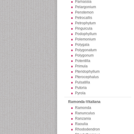
Parnassia
Pelargonium
Penstemon
Petrocallis
Petrophytum
Pinguicula
Podophyllum
Polemonium
Polygala
Polygonatum
Polygonum
Potentilla
Primula
Pteridophyllum
Pterocephalus
Pulsatilla
Putoria
Pyrola
Ramonda-Vitaliana
Ramonda
Ranunculus
Ranzania
Raoulia
Rhododendron