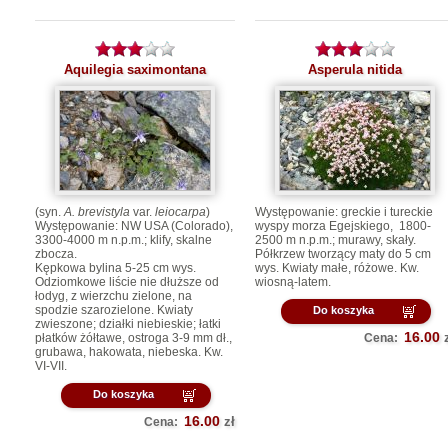
Aquilegia saximontana
Asperula nitida
(syn.
A. brevistyla
var.
leiocarpa
)
Występowanie: greckie i tureckie
Występowanie: NW USA (Colorado),
wyspy morza Egejskiego, 1800-
3300-4000 m n.p.m.; klify, skalne
2500 m n.p.m.; murawy, skały.
zbocza.
Półkrzew tworzący maty do 5 cm
Kępkowa bylina 5-25 cm wys.
wys. Kwiaty małe, różowe. Kw.
Odziomkowe liście nie dłuższe od
wiosną-latem.
łodyg, z wierzchu zielone, na
spodzie szarozielone. Kwiaty
Do koszyka
zwieszone; działki niebieskie; łatki
16.00
płatków żółtawe, ostroga 3-9 mm dł.,
Cena:
grubawa, hakowata, niebeska. Kw.
VI-VII.
Do koszyka
16.00
zł
Cena: