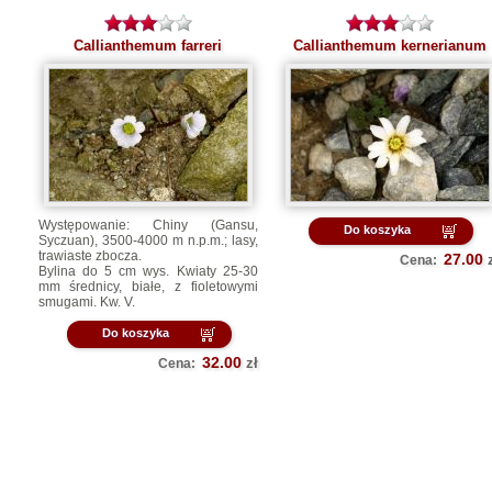
Callianthemum farreri
Callianthemum kernerianum
Występowanie: Chiny (Gansu,
Do koszyka
Syczuan), 3500-4000 m n.p.m.; lasy,
trawiaste zbocza.
27.00
Cena:
Bylina do 5 cm wys. Kwiaty 25-30
mm średnicy, białe, z fioletowymi
smugami. Kw. V.
Do koszyka
32.00
zł
Cena: