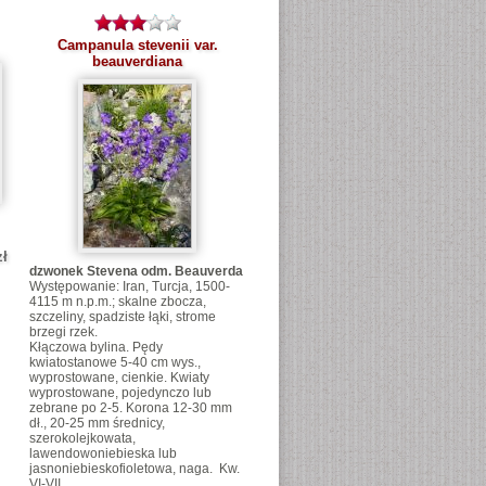
Campanula stevenii var.
beauverdiana
zł
dzwonek Stevena odm. Beauverda
Występowanie: Iran, Turcja, 1500-
4115 m n.p.m.; skalne zbocza,
szczeliny, spadziste łąki, strome
brzegi rzek.
Kłączowa bylina. Pędy
kwiatostanowe 5-40 cm wys.,
wyprostowane, cienkie. Kwiaty
wyprostowane, pojedynczo lub
zebrane po 2-5. Korona 12-30 mm
dł., 20-25 mm średnicy,
szerokolejkowata,
lawendowoniebieska lub
jasnoniebieskofioletowa, naga. Kw.
VI-VII.