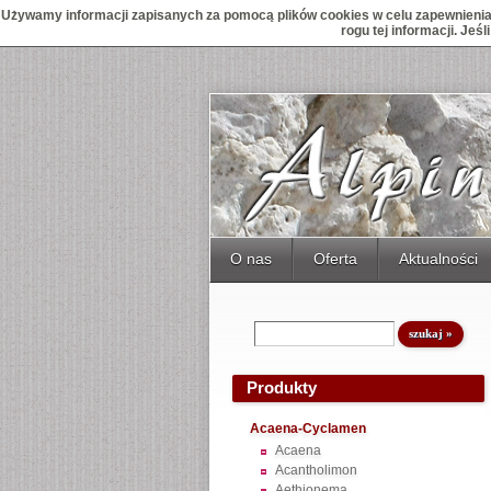
Używamy informacji zapisanych za pomocą plików cookies w celu zapewnienia 
rogu tej informacji. Je
O nas
Oferta
Aktualności
Produkty
Acaena-Cyclamen
Acaena
Acantholimon
Aethionema