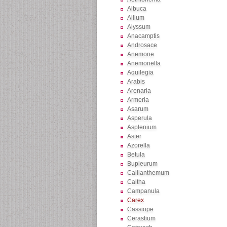
Albuca
Allium
Alyssum
Anacamptis
Androsace
Anemone
Anemonella
Aquilegia
Arabis
Arenaria
Armeria
Asarum
Asperula
Asplenium
Aster
Azorella
Betula
Bupleurum
Callianthemum
Caltha
Campanula
Carex
Cassiope
Cerastium