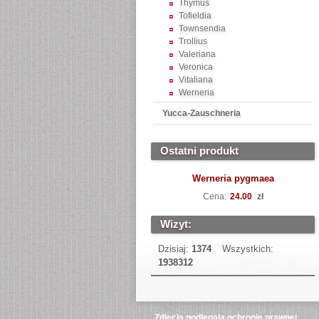
Thymus
Tofieldia
Townsendia
Trollius
Valeriana
Veronica
Vitaliana
Werneria
Yucca-Zauschneria
Ostatni produkt
Werneria pygmaea
Cena:
24.00
zł
Wizyt:
Dzisiaj:
1374
Wszystkich:
1938312
Zdjęcia podlegają ochronie prawnej