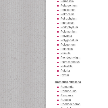
Parnassia
Pelargonium
Penstemon
Petrocallis
Petrophytum
Pinguicula
Podophyllum
Polemonium
Polygala
Polygonatum
Polygonum
Potentilla
Primula
Pteridophyllum
Pterocephalus
Pulsatilla
Putoria
Pyrola
Ramonda-Vitaliana
Ramonda
Ranunculus
Ranzania
Raoulia
Rhododendron