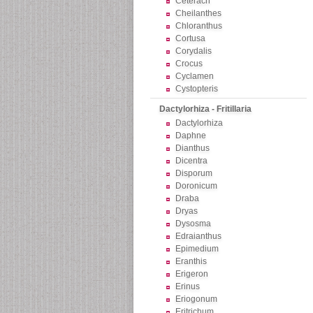
Ceterach
Cheilanthes
Chloranthus
Cortusa
Corydalis
Crocus
Cyclamen
Cystopteris
Dactylorhiza - Fritillaria
Dactylorhiza
Daphne
Dianthus
Dicentra
Disporum
Doronicum
Draba
Dryas
Dysosma
Edraianthus
Epimedium
Eranthis
Erigeron
Erinus
Eriogonum
Eritrichum