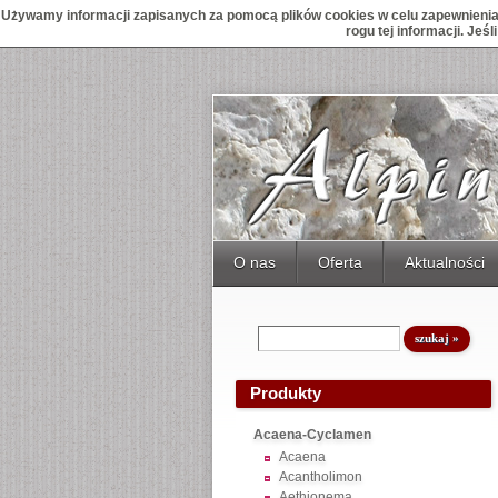
Używamy informacji zapisanych za pomocą plików cookies w celu zapewnienia 
rogu tej informacji. Je
O nas
Oferta
Aktualności
Produkty
Acaena-Cyclamen
Acaena
Acantholimon
Aethionema