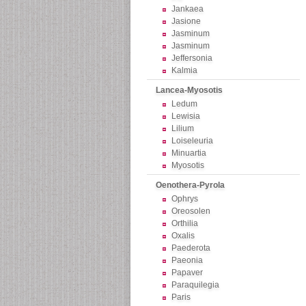
Jankaea
Jasione
Jasminum
Jasminum
Jeffersonia
Kalmia
Lancea-Myosotis
Ledum
Lewisia
Lilium
Loiseleuria
Minuartia
Myosotis
Oenothera-Pyrola
Ophrys
Oreosolen
Orthilia
Oxalis
Paederota
Paeonia
Papaver
Paraquilegia
Paris