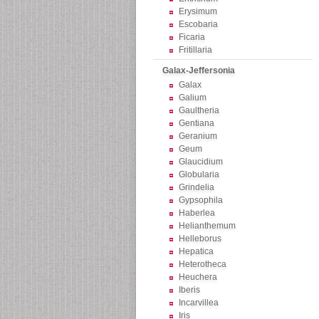
Erysimum
Escobaria
Ficaria
Fritillaria
Galax-Jeffersonia
Galax
Galium
Gaultheria
Gentiana
Geranium
Geum
Glaucidium
Globularia
Grindelia
Gypsophila
Haberlea
Helianthemum
Helleborus
Hepatica
Heterotheca
Heuchera
Iberis
Incarvillea
Iris