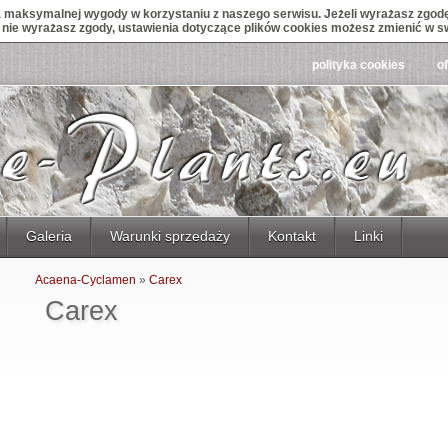
maksymalnej wygody w korzystaniu z naszego serwisu. Jeżeli wyrażasz zgodę 
śli nie wyrażasz zgody, ustawienia dotyczące plików cookies możesz zmienić w s
polityka cookies
o
Galeria
Warunki sprzedaży
Kontakt
Linki
Acaena-Cyclamen
»
Carex
Carex