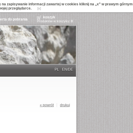
na zapisywanie informacji zawartej w cookies kliknij na „x” w prawym górnym
wojej przeglądarce.
[x]
koszyk
ferta do pobrania
Produktów w koszyku:
0
PL
EN/DE
« powrót
drukuj