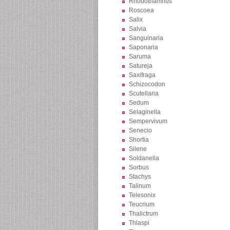
Rhodothamnus
Roscoea
Salix
Salvia
Sanguinaria
Saponaria
Saruma
Satureja
Saxifraga
Schizocodon
Scutellaria
Sedum
Selaginella
Sempervivum
Senecio
Shortia
Silene
Soldanella
Sorbus
Stachys
Talinum
Telesonix
Teucrium
Thalictrum
Thlaspi