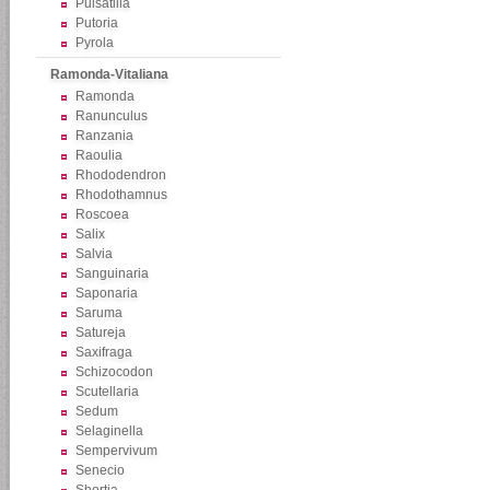
Pulsatilla
Putoria
Pyrola
Ramonda-Vitaliana
Ramonda
Ranunculus
Ranzania
Raoulia
Rhododendron
Rhodothamnus
Roscoea
Salix
Salvia
Sanguinaria
Saponaria
Saruma
Satureja
Saxifraga
Schizocodon
Scutellaria
Sedum
Selaginella
Sempervivum
Senecio