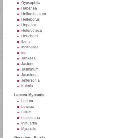
Gypsophila
Haberlea
Helianthemum
Helleborus
Hepatica
Heterotheca
Heuchera
Iberis
Incarvillea
Iris
Jankaea
Jasione
Jasminum
Jasminum
Jeffersonia
Kalmia
Lancea-Myosotis
Ledum
Lewisia
Lilium
Loiseleuria
Minuartia
Myosotis
Oenothera-Pyrola