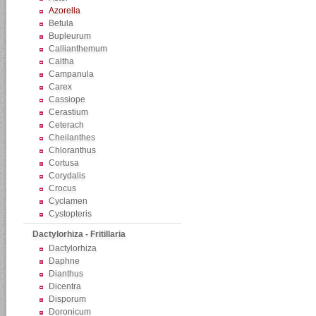
Azorella
Betula
Bupleurum
Callianthemum
Caltha
Campanula
Carex
Cassiope
Cerastium
Ceterach
Cheilanthes
Chloranthus
Cortusa
Corydalis
Crocus
Cyclamen
Cystopteris
Dactylorhiza - Fritillaria
Dactylorhiza
Daphne
Dianthus
Dicentra
Disporum
Doronicum