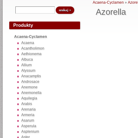
Acaena-Cyclamen
»
Azore
Azorella
Produkty
Acaena-Cyclamen
Acaena
Acantholimon
Aethionema
Albuca
Allium
Alyssum
Anacamptis
Androsace
Anemone
Anemonella
Aquilegia
Arabis
Arenaria
Armeria
Asarum
Asperula
Asplenium
Aster