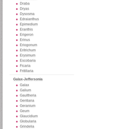
Draba
Dryas
Dysosma
Edraianthus
Epimedium
Eranthis
Erigeron
Erinus
Eriogonum
Eritrichum
Erysimum
Escobaria
Ficaria
Fritillaria
Galax-Jeffersonia
Galax
Galium
Gaultheria
Gentiana
Geranium
Geum
Glaucidium
Globularia
Grindelia