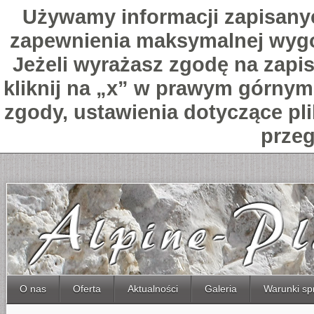
Używamy informacji zapisany
zapewnienia maksymalnej wygo
Jeżeli wyrażasz zgodę na zapis
kliknij na „x” w prawym górnym 
zgody, ustawienia dotyczące pl
przeg
O nas
Oferta
Aktualności
Galeria
Warunki sp