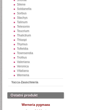
Shortia
Silene
Soldanella
Sorbus
Stachys
Talinum
Telesonix
Teucrium
Thalictrum
Thlaspi
Thymus
Tofieldia
Townsendia
Trollius
Valeriana
Veronica
Vitaliana
Werneria
Yucca-Zauschneria
Ostatni produkt
Werneria pygmaea