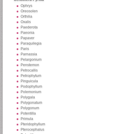
Ophrys
Oreosolen
Orthilia
Oxalis
Paederota
Paeonia
Papaver
Paraquilegia
Paris
Parnassia
Pelargonium
Penstemon
Petrocallis
Petrophytum
Pinguicula
Podophyllum
Polemonium
Polygala
Polygonatum
Polygonum
Potentilla
Primula
Pteridophyllum
Pterocephalus