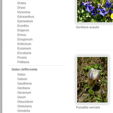
Draba
Dryas
Dysosma
Edraianthus
Epimedium
Eranthis
Gentiana acaulis
Erigeron
Erinus
Eriogonum
Eritrichum
Erysimum
Escobaria
Ficaria
Fritillaria
Galax-Jeffersonia
Galax
Galium
Gaultheria
Gentiana
Geranium
Geum
Glaucidium
Globularia
Pulsatilla vernalis
Grindelia