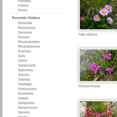
Pulsatilla
Putoria
Pyrola
Ramonda-Vitaliana
Ramonda
Ranunculus
Ranzania
Aster alpinus
Raoulia
Rhododendron
Rhodothamnus
Roscoea
Salix
Salvia
Sanguinaria
Saponaria
Saruma
Satureja
Saxifraga
Primula hirsuta
Schizocodon
Scutellaria
Sedum
Selaginella
Sempervivum
Senecio