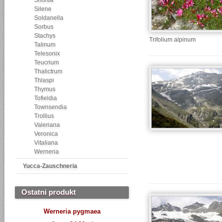
Shortia
Silene
Soldanella
Sorbus
Stachys
Trifolium alpinum
Talinum
Telesonix
Teucrium
Thalictrum
Thlaspi
Thymus
Tofieldia
Townsendia
Trollius
Valeriana
Veronica
Vitaliana
Werneria
Yucca-Zauschneria
Ostatni produkt
Werneria pygmaea