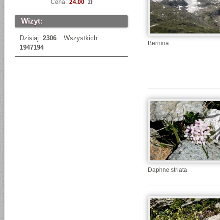
Cena:
24.00
zł
Wizyt:
Dzisiaj:
2306
Wszystkich:
Bernina
1947194
Daphne striata