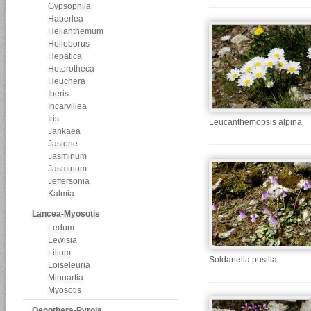
Gypsophila
Haberlea
Helianthemum
Helleborus
Hepatica
Heterotheca
Heuchera
Iberis
Incarvillea
Iris
Leucanthemopsis alpina
Jankaea
Jasione
Jasminum
Jasminum
Jeffersonia
Kalmia
Lancea-Myosotis
Ledum
Lewisia
Lilium
Soldanella pusilla
Loiseleuria
Minuartia
Myosotis
Oenothera-Pyrola