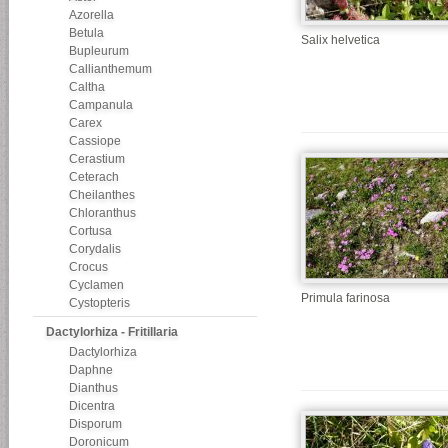
Azorella
Betula
Salix helvetica
Bupleurum
Callianthemum
Caltha
Campanula
Carex
Cassiope
Cerastium
Ceterach
Cheilanthes
Chloranthus
Cortusa
Corydalis
Crocus
Cyclamen
Primula farinosa
Cystopteris
Dactylorhiza - Fritillaria
Dactylorhiza
Daphne
Dianthus
Dicentra
Disporum
Doronicum