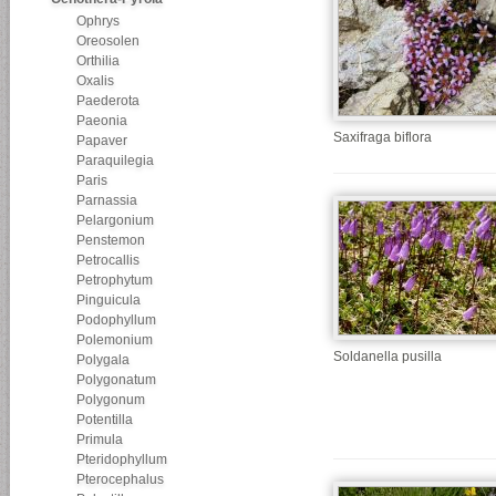
Ophrys
Oreosolen
Orthilia
Oxalis
Paederota
Paeonia
Saxifraga biflora
Papaver
Paraquilegia
Paris
Parnassia
Pelargonium
Penstemon
Petrocallis
Petrophytum
Pinguicula
Podophyllum
Polemonium
Soldanella pusilla
Polygala
Polygonatum
Polygonum
Potentilla
Primula
Pteridophyllum
Pterocephalus