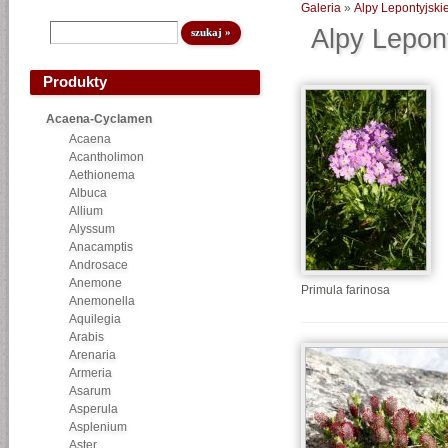
Galeria
»
Alpy Lepontyjski
Alpy Lepon
Produkty
Acaena-Cyclamen
Acaena
Acantholimon
Aethionema
Albuca
Allium
Alyssum
Anacamptis
Androsace
Anemone
Primula farinosa
Anemonella
Aquilegia
Arabis
Arenaria
Armeria
Asarum
Asperula
Asplenium
Aster