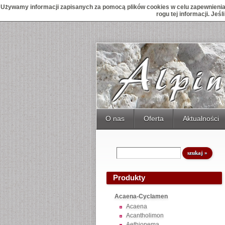
Używamy informacji zapisanych za pomocą plików cookies w celu zapewnienia 
rogu tej informacji. Je
O nas
Oferta
Aktualności
Produkty
Acaena-Cyclamen
Acaena
Acantholimon
Aethionema