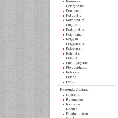
Parnassia
Pelargonium
Penstemon
Petrocallis
Petrophytum
Pinguicula
Podophyllum
Polemonium
Polygala
Polygonatum
Polygonum
Potentilla
Primula
Pteridophyllum
Pterocephalus
Pulsatilla
Putoria
Pyrola
Ramonda-Vitaliana
Ramonda
Ranunculus
Ranzania
Raoulia
Rhododendron