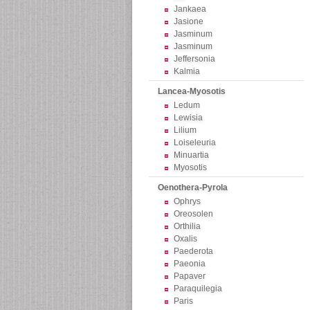
Jankaea
Jasione
Jasminum
Jasminum
Jeffersonia
Kalmia
Lancea-Myosotis
Ledum
Lewisia
Lilium
Loiseleuria
Minuartia
Myosotis
Oenothera-Pyrola
Ophrys
Oreosolen
Orthilia
Oxalis
Paederota
Paeonia
Papaver
Paraquilegia
Paris