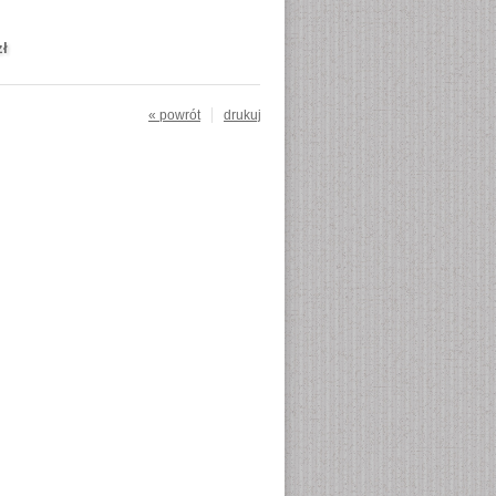
zł
« powrót
drukuj