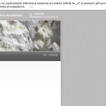
na zapisywanie informacji zawartej w cookies kliknij na „x” w prawym górnym
wojej przeglądarce.
[x]
koszyk
ferta do pobrania
Produktów w koszyku:
0
PL
EN/DE