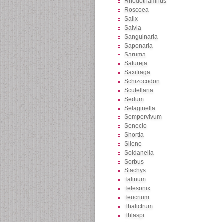
Rhodothamnus
Roscoea
Salix
Salvia
Sanguinaria
Saponaria
Saruma
Satureja
Saxifraga
Schizocodon
Scutellaria
Sedum
Selaginella
Sempervivum
Senecio
Shortia
Silene
Soldanella
Sorbus
Stachys
Talinum
Telesonix
Teucrium
Thalictrum
Thlaspi