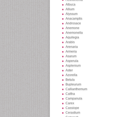
Albuca
Allium
Alyssum
Anacamptis
Androsace
Anemone
Anemonella
Aquilegia
Arabis
Arenaria
Armeria
Asarum
Asperula
Asplenium
Aster
Azorella
Betula
Bupleurum
Callianthemum
Caltha
Campanula
Carex
Cassiope
Cerastium