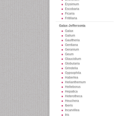
Erysimum
Escobaria
Ficaria
Fritillaria
Galax-Jeffersonia
Galax
Galium
Gaultheria
Gentiana
Geranium
Geum
Glaucidium
Globularia
Grindelia
Gypsophila
Haberlea
Helianthemum
Helleborus
Hepatica
Heterotheca
Heuchera
Iberis
Incarvillea
Iris