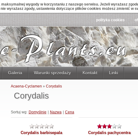
maksymalnej wygody w korzystaniu z naszego serwisu. Jeżeli wyrażasz zgodę 
śli nie wyrażasz zgody, ustawienia dotyczące plików cookies możesz zmienić w s
polityka cookies
o
Galeria
Warunki sprzedaży
Kontakt
Linki
Acaena-Cyclamen
»
Corydalis
Corydalis
Sortuj wg:
Domyślnie
|
Nazwa
|
Cena
Corydalis barbisepala
Corydalis pachycentra