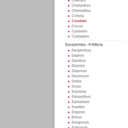
Ceterach
Cheilanthes
Chloranthus
Cortusa
Corydalis
Crocus
Cyclamen
Cystopteris
Dactylorhiza - Fritillaria
Dactylorhiza
Daphne
Dianthus
Dicentra
Disporum
Doronicum
Draba
Dryas
Dysosma
Edraianthus
Epimedium
Eranthis
Erigeron
Erinus
Eriogonum
Eritrichum