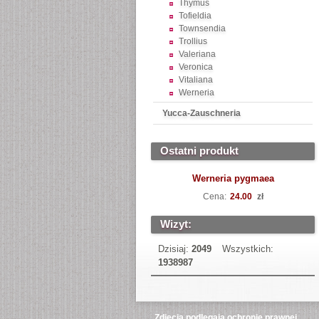
Thymus
Tofieldia
Townsendia
Trollius
Valeriana
Veronica
Vitaliana
Werneria
Yucca-Zauschneria
Ostatni produkt
Werneria pygmaea
Cena:
24.00
zł
Wizyt:
Dzisiaj:
2049
Wszystkich:
1938987
Zdjęcia podlegają ochronie prawnej