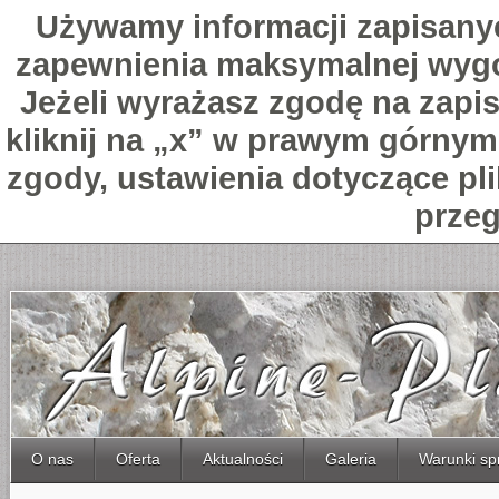
Używamy informacji zapisany
zapewnienia maksymalnej wygo
Jeżeli wyrażasz zgodę na zapis
kliknij na „x” w prawym górnym 
zgody, ustawienia dotyczące pl
przeg
O nas
Oferta
Aktualności
Galeria
Warunki sp