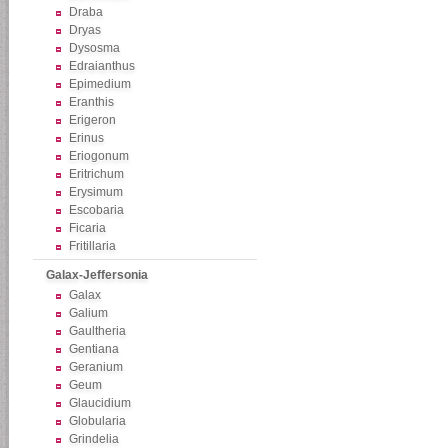
Draba
Dryas
Dysosma
Edraianthus
Epimedium
Eranthis
Erigeron
Erinus
Eriogonum
Eritrichum
Erysimum
Escobaria
Ficaria
Fritillaria
Galax-Jeffersonia
Galax
Galium
Gaultheria
Gentiana
Geranium
Geum
Glaucidium
Globularia
Grindelia