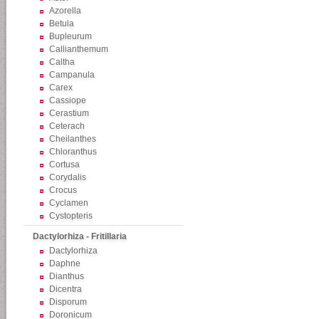
Azorella
Betula
Bupleurum
Callianthemum
Caltha
Campanula
Carex
Cassiope
Cerastium
Ceterach
Cheilanthes
Chloranthus
Cortusa
Corydalis
Crocus
Cyclamen
Cystopteris
Dactylorhiza - Fritillaria
Dactylorhiza
Daphne
Dianthus
Dicentra
Disporum
Doronicum