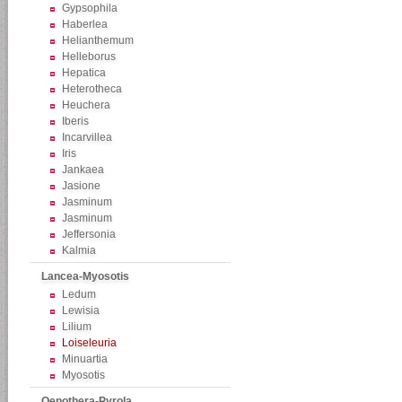
Gypsophila
Haberlea
Helianthemum
Helleborus
Hepatica
Heterotheca
Heuchera
Iberis
Incarvillea
Iris
Jankaea
Jasione
Jasminum
Jasminum
Jeffersonia
Kalmia
Lancea-Myosotis
Ledum
Lewisia
Lilium
Loiseleuria
Minuartia
Myosotis
Oenothera-Pyrola