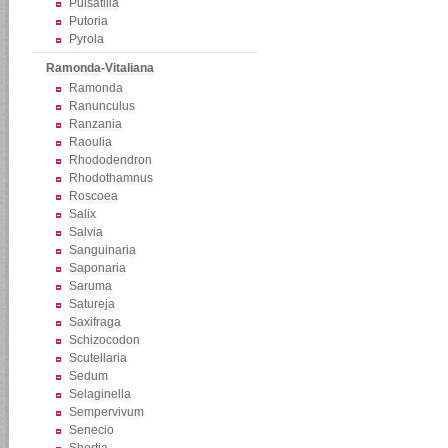
Pulsatilla
Putoria
Pyrola
Ramonda-Vitaliana
Ramonda
Ranunculus
Ranzania
Raoulia
Rhododendron
Rhodothamnus
Roscoea
Salix
Salvia
Sanguinaria
Saponaria
Saruma
Satureja
Saxifraga
Schizocodon
Scutellaria
Sedum
Selaginella
Sempervivum
Senecio