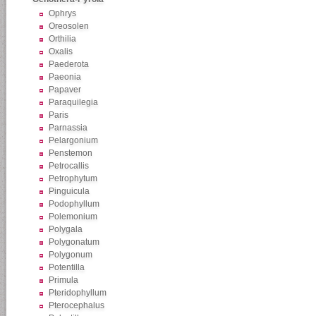
Ophrys
Oreosolen
Orthilia
Oxalis
Paederota
Paeonia
Papaver
Paraquilegia
Paris
Parnassia
Pelargonium
Penstemon
Petrocallis
Petrophytum
Pinguicula
Podophyllum
Polemonium
Polygala
Polygonatum
Polygonum
Potentilla
Primula
Pteridophyllum
Pterocephalus