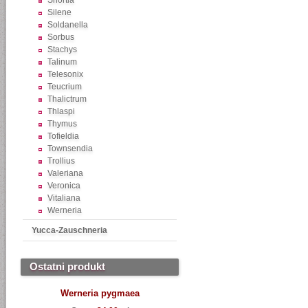
Shortia
Silene
Soldanella
Sorbus
Stachys
Talinum
Telesonix
Teucrium
Thalictrum
Thlaspi
Thymus
Tofieldia
Townsendia
Trollius
Valeriana
Veronica
Vitaliana
Werneria
Yucca-Zauschneria
Ostatni produkt
Werneria pygmaea