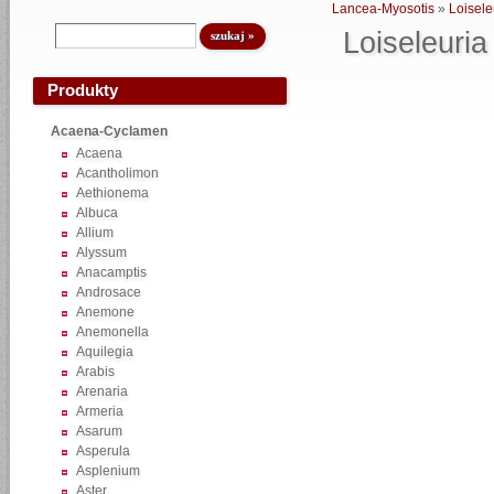
Lancea-Myosotis
»
Loisele
Loiseleuria
Produkty
Acaena-Cyclamen
Acaena
Acantholimon
Aethionema
Albuca
Allium
Alyssum
Anacamptis
Androsace
Anemone
Anemonella
Aquilegia
Arabis
Arenaria
Armeria
Asarum
Asperula
Asplenium
Aster