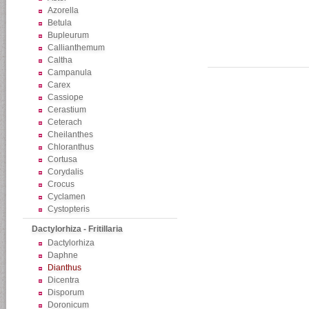
Azorella
Betula
Bupleurum
Callianthemum
Caltha
Campanula
Carex
Cassiope
Cerastium
Ceterach
Cheilanthes
Chloranthus
Cortusa
Corydalis
Crocus
Cyclamen
Cystopteris
Dactylorhiza - Fritillaria
Dactylorhiza
Daphne
Dianthus
Dicentra
Disporum
Doronicum