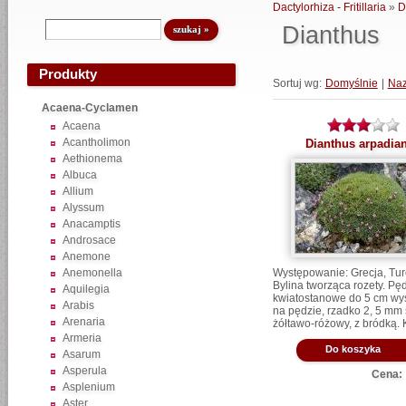
Dactylorhiza - Fritillaria
»
D
Dianthus
Produkty
Sortuj wg:
Domyślnie
|
Na
Acaena-Cyclamen
Acaena
Acantholimon
Dianthus arpadia
Aethionema
Albuca
Allium
Alyssum
Anacamptis
Androsace
Anemone
Anemonella
Występowanie: Grecja, Turc
Bylina tworząca rozety.
Pę
Aquilegia
kwiatostanowe do 5 cm wys
Arabis
na pędzie, rzadko 2, 5 mm 
Arenaria
żółtawo-różowy, z bródką. 
Armeria
Do koszyka
Asarum
Asperula
Cena:
Asplenium
Aster