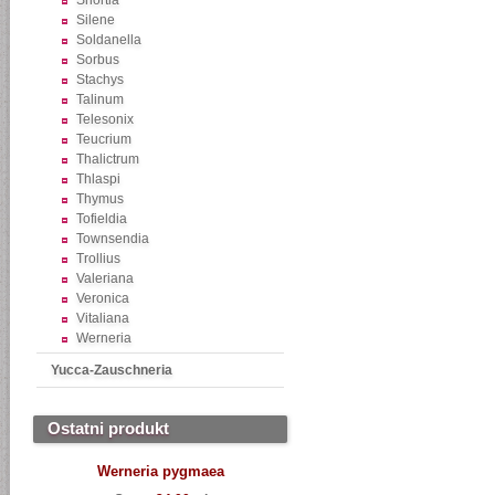
Shortia
Silene
Soldanella
Sorbus
Stachys
Talinum
Telesonix
Teucrium
Thalictrum
Thlaspi
Thymus
Tofieldia
Townsendia
Trollius
Valeriana
Veronica
Vitaliana
Werneria
Yucca-Zauschneria
Ostatni produkt
Werneria pygmaea