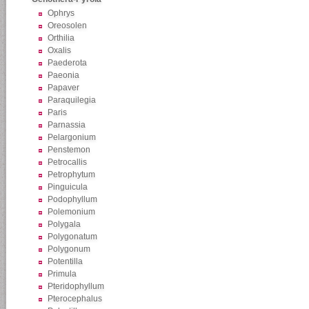
Ophrys
Oreosolen
Orthilia
Oxalis
Paederota
Paeonia
Papaver
Paraquilegia
Paris
Parnassia
Pelargonium
Penstemon
Petrocallis
Petrophytum
Pinguicula
Podophyllum
Polemonium
Polygala
Polygonatum
Polygonum
Potentilla
Primula
Pteridophyllum
Pterocephalus