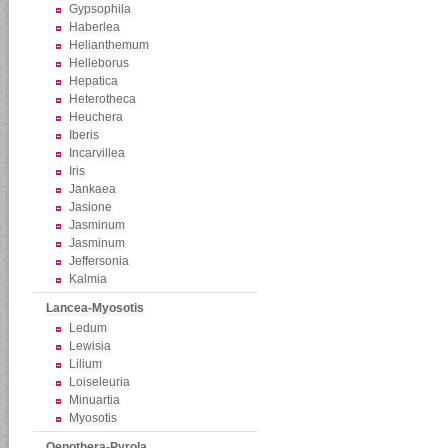
Gypsophila
Haberlea
Helianthemum
Helleborus
Hepatica
Heterotheca
Heuchera
Iberis
Incarvillea
Iris
Jankaea
Jasione
Jasminum
Jasminum
Jeffersonia
Kalmia
Lancea-Myosotis
Ledum
Lewisia
Lilium
Loiseleuria
Minuartia
Myosotis
Oenothera-Pyrola