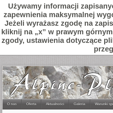
Używamy informacji zapisany
zapewnienia maksymalnej wygo
Jeżeli wyrażasz zgodę na zapis
kliknij na „x” w prawym górnym 
zgody, ustawienia dotyczące pl
przeg
O nas
Oferta
Aktualności
Galeria
Warunki sp