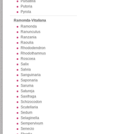
Pulsatilla
Putoria
Pyrola
Ramonda-Vitaliana
Ramonda
Ranunculus
Ranzania
Raoulia
Rhododendron
Rhodothamnus
Roscoea
Salix
Salvia
Sanguinaria
Saponaria
Saruma
Satureja
Saxifraga
Schizocodon
Scutellaria
Sedum
Selaginella
Sempervivum
Senecio