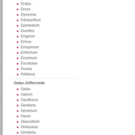
Draba
Dryas
Dysosma
Edraianthus
Epimedium
Eranthis
Erigeron
Erinus
Eriogonum
Eritrichum
Erysimum
Escobaria
Ficaria
Fritillaria
Galax-Jeffersonia
Galax
Galium
Gaultheria
Gentiana
Geranium
Geum
Glaucidium
Globularia
Grindelia