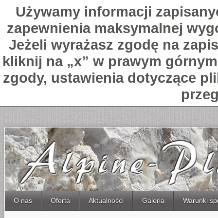
Używamy informacji zapisany
zapewnienia maksymalnej wygo
Jeżeli wyrażasz zgodę na zapis
kliknij na „x” w prawym górnym 
zgody, ustawienia dotyczące pl
przeg
O nas
Oferta
Aktualności
Galeria
Warunki sp