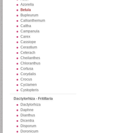
Azorella
Betula
Bupleurum
Callianthemum
Caltha
Campanula
Carex
Cassiope
Cerastium
Ceterach
Cheilanthes
Chloranthus
Cortusa
Corydalis
Crocus
Cyclamen
Cystopteris
Dactylorhiza - Fritillaria
Dactylorhiza
Daphne
Dianthus
Dicentra
Disporum
Doronicum