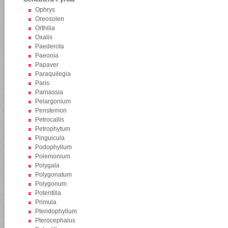
Ophrys
Oreosolen
Orthilia
Oxalis
Paederota
Paeonia
Papaver
Paraquilegia
Paris
Parnassia
Pelargonium
Penstemon
Petrocallis
Petrophytum
Pinguicula
Podophyllum
Polemonium
Polygala
Polygonatum
Polygonum
Potentilla
Primula
Pteridophyllum
Pterocephalus