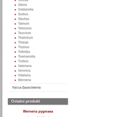
Shortia
Silene
Soldanella
Sorbus
Stachys
Talinum
Telesonix
Teucrium
Thalictrum
Thlaspi
Thymus
Tofieldia
Townsendia
Trollius
Valeriana
Veronica
Vitaliana
Werneria
Yucca-Zauschneria
Ostatni produkt
Werneria pygmaea