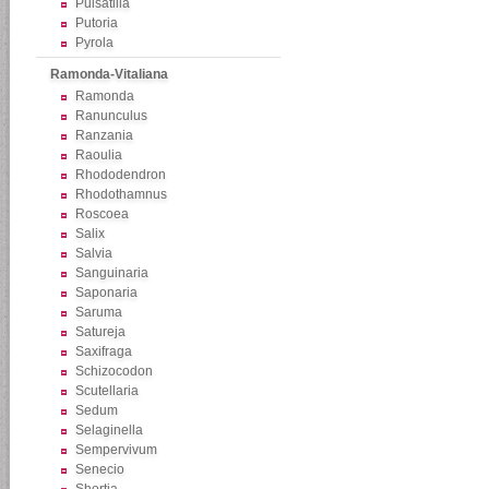
Pulsatilla
Putoria
Pyrola
Ramonda-Vitaliana
Ramonda
Ranunculus
Ranzania
Raoulia
Rhododendron
Rhodothamnus
Roscoea
Salix
Salvia
Sanguinaria
Saponaria
Saruma
Satureja
Saxifraga
Schizocodon
Scutellaria
Sedum
Selaginella
Sempervivum
Senecio