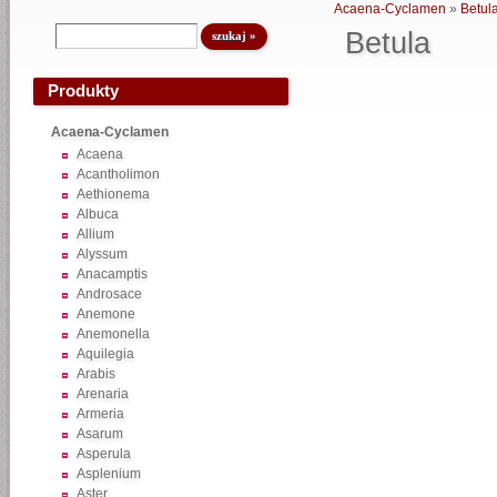
Acaena-Cyclamen
»
Betul
Betula
Produkty
Acaena-Cyclamen
Acaena
Acantholimon
Aethionema
Albuca
Allium
Alyssum
Anacamptis
Androsace
Anemone
Anemonella
Aquilegia
Arabis
Arenaria
Armeria
Asarum
Asperula
Asplenium
Aster