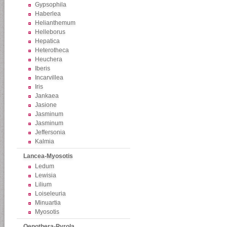
Gypsophila
Haberlea
Helianthemum
Helleborus
Hepatica
Heterotheca
Heuchera
Iberis
Incarvillea
Iris
Jankaea
Jasione
Jasminum
Jasminum
Jeffersonia
Kalmia
Lancea-Myosotis
Ledum
Lewisia
Lilium
Loiseleuria
Minuartia
Myosotis
Oenothera-Pyrola