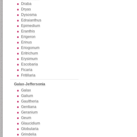
Draba
Dryas
Dysosma
Edraianthus
Epimedium
Eranthis
Erigeron
Erinus
Eriogonum
Eritrichum
Erysimum
Escobaria
Ficaria
Fritillaria
Galax-Jeffersonia
Galax
Galium
Gaultheria
Gentiana
Geranium
Geum
Glaucidium
Globularia
Grindelia