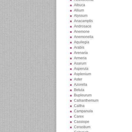
Albuca
Allium
Alyssum
Anacamptis
Androsace
Anemone
Anemonella
Aquilegia
Arabis
Arenaria
Armeria
Asarum
Asperula
Asplenium
Aster
Azorella
Betula
Bupleurum
Callianthemum
Caltha
Campanula
Carex
Cassiope
Cerastium