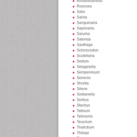
Rhodothamnus
Roscoea
Salix
Salvia
Sanguinaria
Saponaria
Saruma
Satureja
Saxifraga
Schizocodon
Scutellaria
Sedum
Selaginella
Sempervivum
Senecio
Shortia
Silene
Soldanella
Sorbus
Stachys
Talinum
Telesonix
Teucrium
Thalictrum
Thlaspi