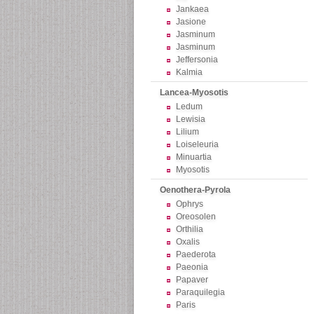
Jankaea
Jasione
Jasminum
Jasminum
Jeffersonia
Kalmia
Lancea-Myosotis
Ledum
Lewisia
Lilium
Loiseleuria
Minuartia
Myosotis
Oenothera-Pyrola
Ophrys
Oreosolen
Orthilia
Oxalis
Paederota
Paeonia
Papaver
Paraquilegia
Paris