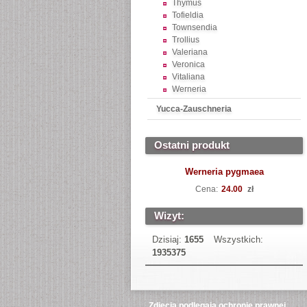
Thymus
Tofieldia
Townsendia
Trollius
Valeriana
Veronica
Vitaliana
Werneria
Yucca-Zauschneria
Ostatni produkt
Werneria pygmaea
Cena:
24.00
zł
Wizyt:
Dzisiaj:
1655
Wszystkich:
1935375
Zdjęcia podlegają ochronie prawnej