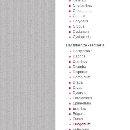
Ceterach
Cheilanthes
Chloranthus
Cortusa
Corydalis
Crocus
Cyclamen
Cystopteris
Dactylorhiza - Fritillaria
Dactylorhiza
Daphne
Dianthus
Dicentra
Disporum
Doronicum
Draba
Dryas
Dysosma
Edraianthus
Epimedium
Eranthis
Erigeron
Erinus
Eriogonum
Eritrichum