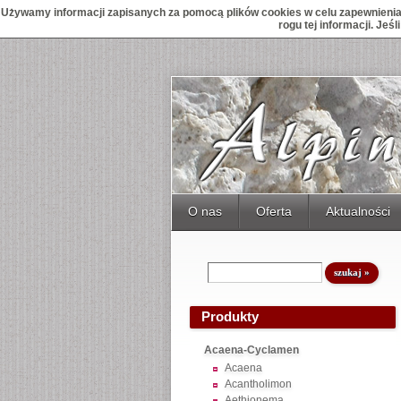
Używamy informacji zapisanych za pomocą plików cookies w celu zapewnienia 
rogu tej informacji. Je
O nas
Oferta
Aktualności
Produkty
Acaena-Cyclamen
Acaena
Acantholimon
Aethionema