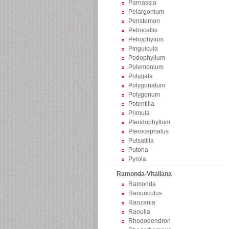
Parnassia
Pelargonium
Penstemon
Petrocallis
Petrophytum
Pinguicula
Podophyllum
Polemonium
Polygala
Polygonatum
Polygonum
Potentilla
Primula
Pteridophyllum
Pterocephalus
Pulsatilla
Putoria
Pyrola
Ramonda-Vitaliana
Ramonda
Ranunculus
Ranzania
Raoulia
Rhododendron