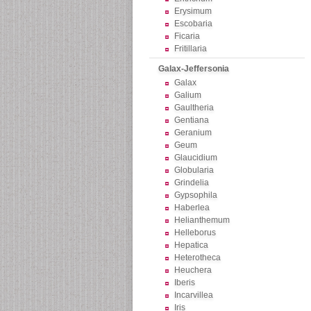
Erysimum
Escobaria
Ficaria
Fritillaria
Galax-Jeffersonia
Galax
Galium
Gaultheria
Gentiana
Geranium
Geum
Glaucidium
Globularia
Grindelia
Gypsophila
Haberlea
Helianthemum
Helleborus
Hepatica
Heterotheca
Heuchera
Iberis
Incarvillea
Iris