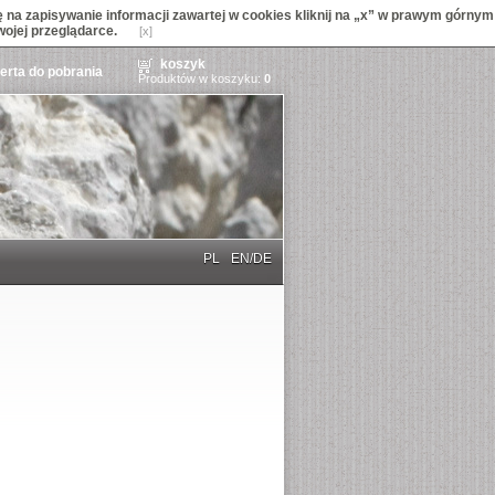
na zapisywanie informacji zawartej w cookies kliknij na „x” w prawym górnym
wojej przeglądarce.
[x]
koszyk
ferta do pobrania
Produktów w koszyku:
0
PL
EN/DE