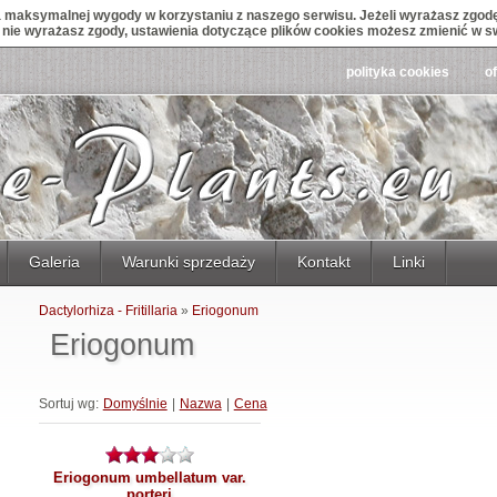
maksymalnej wygody w korzystaniu z naszego serwisu. Jeżeli wyrażasz zgodę 
śli nie wyrażasz zgody, ustawienia dotyczące plików cookies możesz zmienić w s
polityka cookies
o
Galeria
Warunki sprzedaży
Kontakt
Linki
Dactylorhiza - Fritillaria
»
Eriogonum
Eriogonum
Sortuj wg:
Domyślnie
|
Nazwa
|
Cena
Eriogonum umbellatum var.
porteri