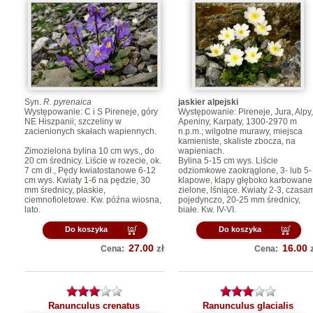
Syn.
R. pyrenaica
jaskier alpejski
Występowanie: C i S Pireneje, góry
Występowanie: Pireneje, Jura, Alpy,
NE Hiszpanii; szczeliny w
Apeniny, Karpaty, 1300-2970 m
zacienionych skałach wapiennych.
n.p.m.; wilgotne murawy, miejsca
kamieniste, skaliste zbocza, na
Zimozielona bylina 10 cm wys., do
wapieniach.
20 cm średnicy. Liście w rozecie, ok.
Bylina 5-15 cm wys. Liście
7 cm dł., Pędy kwiatostanowe 6-12
odziomkowe zaokrąglone, 3- lub 5-
cm wys. Kwiaty 1-6 na pędzie, 30
klapowe, klapy głęboko karbowane
mm średnicy, płaskie,
zielone, lśniące. Kwiaty 2-3, czasa
ciemnofioletowe. Kw. późna wiosna,
pojedynczo, 20-25 mm średnicy,
lato.
białe. Kw. IV-VI.
Do koszyka
Do koszyka
27.00
16.00
zł
Cena:
Cena:
Ranunculus crenatus
Ranunculus glacialis