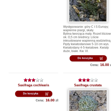
Występowanie: góry C I S Europy;
wapienne piargi, skały.
Bylina tworząca maty. Rozet liścio
ok. O,5 cm średnicy. Liście
inkrustowane wapienną wydzieliną
Pędy kwiatostanowe 5-10 cm wys.
Kwiatostany 4-5-kwiatowe. Kwiaty
duże, białe. Kw. VI.
Do koszyka
16.00
Cena:
Saxifraga cochlearis
Saxifraga crustata
Do koszyka
16.00
zł
Cena: