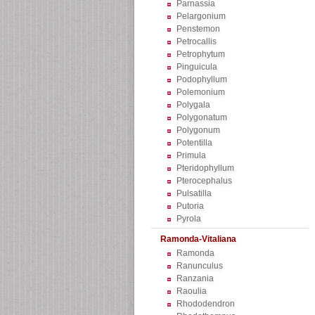
Parnassia
Pelargonium
Penstemon
Petrocallis
Petrophytum
Pinguicula
Podophyllum
Polemonium
Polygala
Polygonatum
Polygonum
Potentilla
Primula
Pteridophyllum
Pterocephalus
Pulsatilla
Putoria
Pyrola
Ramonda-Vitaliana
Ramonda
Ranunculus
Ranzania
Raoulia
Rhododendron