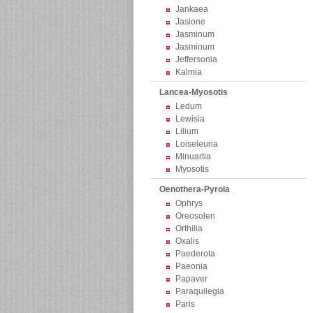
Jankaea
Jasione
Jasminum
Jasminum
Jeffersonia
Kalmia
Lancea-Myosotis
Ledum
Lewisia
Lilium
Loiseleuria
Minuartia
Myosotis
Oenothera-Pyrola
Ophrys
Oreosolen
Orthilia
Oxalis
Paederota
Paeonia
Papaver
Paraquilegia
Paris