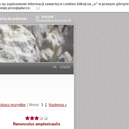
na zapisywanie informacji zawartej w cookies kliknij na „x” w prawym górnym
wojej przeglądarce.
[x]
koszyk
ferta do pobrania
Produktów w koszyku:
0
PL
EN/DE
1
Zobacz wszystkie
| Strony:
2
Następna »
Ranunculus amplexicaulis