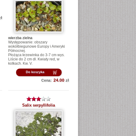
zł
wierzba zielna
Występowanie: obszary
wokółbiegunowe Europy i Ameryki
Północnej.
Płożąca krzewinka do 3-7 cm wys.
Liście do 2 cm dł. Kwiaty red, w
kotkach. Kw. V.
Do koszyka
24.00
zł
Cena:
Salix serpyllifolia