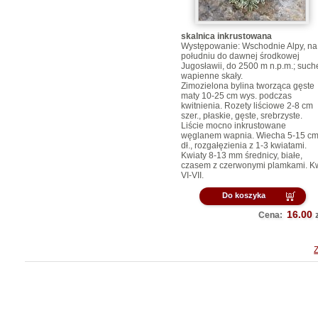
skalnica inkrustowana
Występowanie: Wschodnie Alpy, na
południu do dawnej środkowej
Jugosławii, do 2500 m n.p.m.; such
wapienne skały.
Zimozielona bylina tworząca gęste
maty 10-25 cm wys. podczas
kwitnienia. Rozety liściowe 2-8 cm
szer., płaskie, gęste, srebrzyste.
Liście mocno inkrustowane
węglanem wapnia. Wiecha 5-15 c
dł., rozgałęzienia z 1-3 kwiatami.
Kwiaty 8-13 mm średnicy, białe,
czasem z czerwonymi plamkami. K
VI-VII.
Do koszyka
16.00
Cena: