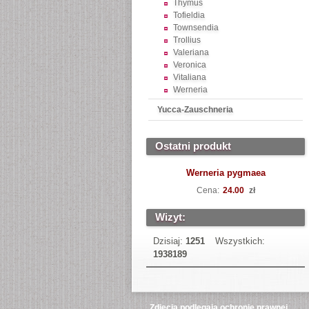
Thymus
Tofieldia
Townsendia
Trollius
Valeriana
Veronica
Vitaliana
Werneria
Yucca-Zauschneria
Ostatni produkt
Werneria pygmaea
Cena:
24.00
zł
Wizyt:
Dzisiaj:
1251
Wszystkich:
1938189
Zdjęcia podlegają ochronie prawnej