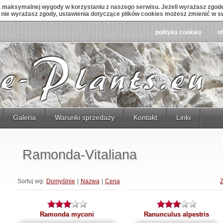
maksymalnej wygody w korzystaniu z naszego serwisu. Jeżeli wyrażasz zgodę 
śli nie wyrażasz zgody, ustawienia dotyczące plików cookies możesz zmienić w s
polityka cookies
o
Galeria
Warunki sprzedaży
Kontakt
Linki
Ramonda-Vitaliana
Sortuj wg:
Domyślnie
|
Nazwa
|
Cena
Ramonda myconi
Ranunculus alpestris