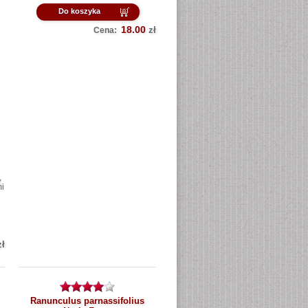
Do koszyka
18.00
zł
Cena:
,
mi
zł
Ranunculus parnassifolius