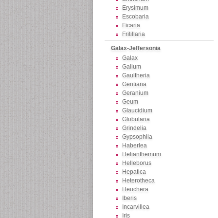
Erysimum
Escobaria
Ficaria
Fritillaria
Galax-Jeffersonia
Galax
Galium
Gaultheria
Gentiana
Geranium
Geum
Glaucidium
Globularia
Grindelia
Gypsophila
Haberlea
Helianthemum
Helleborus
Hepatica
Heterotheca
Heuchera
Iberis
Incarvillea
Iris