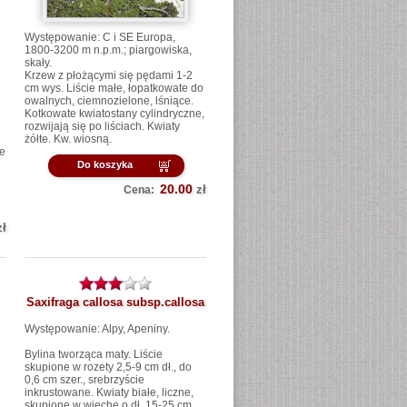
Występowanie: C i SE Europa,
1800-3200 m n.p.m.; piargowiska,
skały.
Krzew z płożącymi się pędami 1-2
cm wys. Liście małe, łopatkowate do
owalnych, ciemnozielone, lśniące.
Kotkowate kwiatostany cylindryczne,
rozwijają się po liściach. Kwiaty
żółte. Kw. wiosną.
ce
Do koszyka
20.00
zł
Cena:
zł
Saxifraga callosa subsp.callosa
Występowanie: Alpy, Apeniny.
Bylina tworząca maty.
Liście
skupione w rozety 2,5-9 cm dł., do
0,6 cm szer., srebrzyście
inkrustowane. Kwiaty białe, liczne,
skupione w wiechę o dł. 15-25 cm