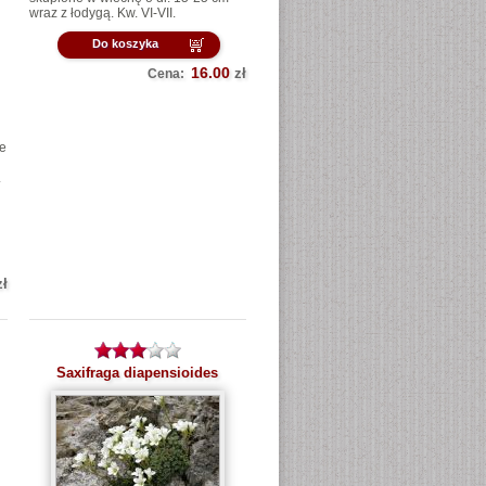
wraz z łodygą. Kw. VI-VII.
Do koszyka
16.00
zł
Cena:
we
.
zł
Saxifraga diapensioides