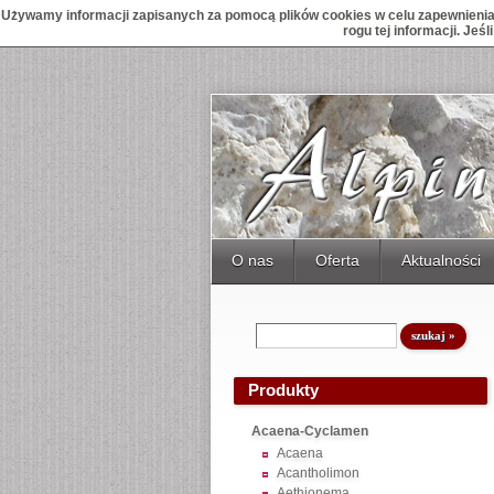
Używamy informacji zapisanych za pomocą plików cookies w celu zapewnienia 
rogu tej informacji. Je
O nas
Oferta
Aktualności
Produkty
Acaena-Cyclamen
Acaena
Acantholimon
Aethionema