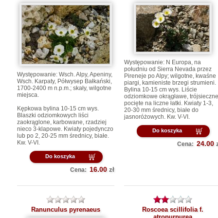
Występowanie: N Europa, na
południu od Sierra Nevada przez
Występowanie: Wsch. Alpy, Apeniny,
Pireneje po Alpy; wilgotne, kwaśne
Wsch. Karpaty, Półwysep Bałkański,
piargi, kamieniste brzegi strumieni.
1700-2400 m n.p.m.; skały, wilgotne
Bylina 10-15 cm wys. Liście
miejsca.
odziomkowe okrągławe, trójsieczne
pocięte na liczne łatki. Kwiaty 1-3,
Kępkowa bylina 10-15 cm wys.
20-30 mm średnicy, białe do
Blaszki odziomkowych liści
jasnoróżowych. Kw. V-VI.
zaokrąglone, karbowane, rzadziej
nieco 3-klapowe. Kwiaty pojedynczo
Do koszyka
lub po 2, 20-25 mm średnicy, białe.
Kw. V-VI.
24.00
Cena:
Do koszyka
16.00
zł
Cena:
Ranunculus pyrenaeus
Roscoea scillifolia f.
atropurpurea