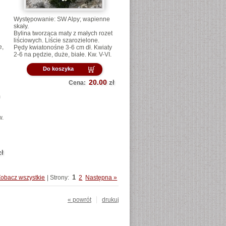
Występowanie: SW Alpy; wapienne
skały.
Bylina tworząca maty z małych rozet
liściowych. Liście szarozielone.
e,
Pędy kwiatonośne 3-6 cm dł. Kwiaty
2-6 na pędzie, duże, białe. Kw. V-VI.
Do koszyka
20.00
zł
Cena:
m
w.
zł
1
Zobacz wszystkie
| Strony:
2
Następna »
« powrót
drukuj