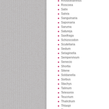
Rhodothamnus
Roscoea
Salix
Salvia
Sanguinaria
Saponaria
Saruma
Satureja
Saxifraga
Schizocodon
Scutellaria
Sedum
Selaginella
Sempervivum
Senecio
Shortia
Silene
Soldanella
Sorbus
Stachys
Talinum
Telesonix
Teucrium
Thalictrum
Thlaspi