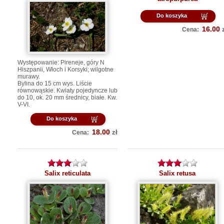
Do koszyka
16.00
Cena:
Występowanie: Pireneje, góry N
Hiszpanii, Włoch i Korsyki; wilgotne
murawy.
Bylina do 15 cm wys. Liście
równowąskie. Kwiaty pojedyncze lub
do 10, ok. 20 mm średnicy, białe.
Kw.
V-VI.
Do koszyka
18.00
zł
Cena:
Salix reticulata
Salix retusa