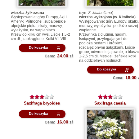
wierzba żyłkowana
(syn.
S. kitaibeliana
)
Występowanie: góry Europy, Azji i
wierzba wykrojona (w. Kitaibela)
Ameryki Północnej, subalpejskie i
Występowanie: góry Europy; skałki,
alpejskie piętra; skały, murawy,
murawy, wyleżyska, podłoże raczej
wyleżyska, na wapieniach.
wapienne.
Krzew do kilku cm wys. Liście 1,5-2
Krzewinka z długimi, nagimi,
cm dł., zaokrąglone. Kotki VII-VIII.
lśniącymi, przylegającymi do
podłoża pędami i krótkimi,
rozgałęzionymi gałązkami. Liście
Do koszyka
grube, odwrotnie jajowate, o blasz
24.00
zł
Cena:
1-2,5 cm dł. Męskie i żeńskie kotki
na oddzielnych roślinach.
Do koszyka
18.00
Cena:
Saxifraga bryoides
Saxifraga caesia
Do koszyka
16.00
zł
Cena: