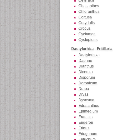
Ceterach
Cheilanthes
Chloranthus
Cortusa
Corydalis
Crocus
Cyclamen
Cystopteris
Dactylorhiza - Fritillaria
Dactylorhiza
Daphne
Dianthus
Dicentra
Disporum
Doronicum
Draba
Dryas
Dysosma
Edraianthus
Epimedium
Eranthis
Erigeron
Erinus
Eriogonum
Eritrichum