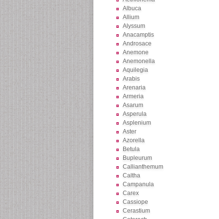
Albuca
Allium
Alyssum
Anacamptis
Androsace
Anemone
Anemonella
Aquilegia
Arabis
Arenaria
Armeria
Asarum
Asperula
Asplenium
Aster
Azorella
Betula
Bupleurum
Callianthemum
Caltha
Campanula
Carex
Cassiope
Cerastium