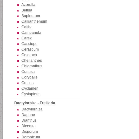
Azorella
Betula
Bupleurum
Callianthemum
Caltha
Campanula
Carex
Cassiope
Cerastium
Ceterach
Cheilanthes
Chloranthus
Cortusa
Corydalis
Crocus
Cyclamen
Cystopteris
Dactylorhiza - Fritillaria
Dactylorhiza
Daphne
Dianthus
Dicentra
Disporum
Doronicum