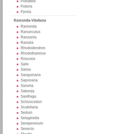
Pulsatilla
Putoria
Pyrola
Ramonda-Vitaliana
Ramonda
Ranunculus
Ranzania
Raoulia
Rhododendron
Rhodothamnus
Roscoea
Salix
Salvia
Sanguinaria
Saponaria
Saruma
Satureja
Saxifraga
Schizocodon
Scutellaria
Sedum
Selaginella
Sempervivum
Senecio