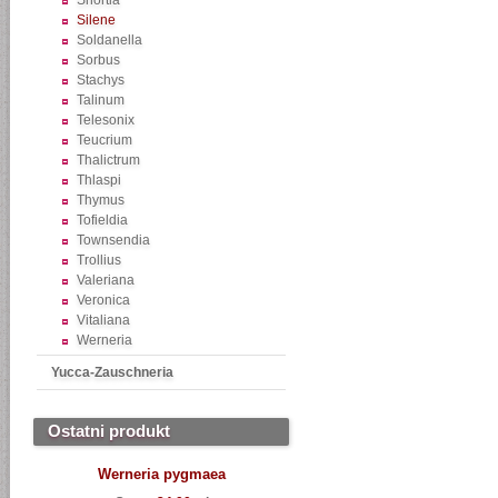
Shortia
Silene
Soldanella
Sorbus
Stachys
Talinum
Telesonix
Teucrium
Thalictrum
Thlaspi
Thymus
Tofieldia
Townsendia
Trollius
Valeriana
Veronica
Vitaliana
Werneria
Yucca-Zauschneria
Ostatni produkt
Werneria pygmaea