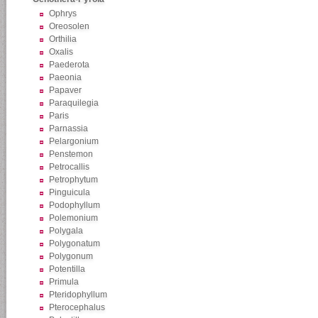
Ophrys
Oreosolen
Orthilia
Oxalis
Paederota
Paeonia
Papaver
Paraquilegia
Paris
Parnassia
Pelargonium
Penstemon
Petrocallis
Petrophytum
Pinguicula
Podophyllum
Polemonium
Polygala
Polygonatum
Polygonum
Potentilla
Primula
Pteridophyllum
Pterocephalus