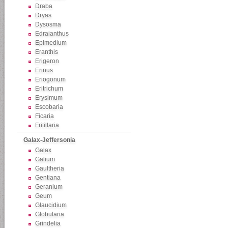
Draba
Dryas
Dysosma
Edraianthus
Epimedium
Eranthis
Erigeron
Erinus
Eriogonum
Eritrichum
Erysimum
Escobaria
Ficaria
Fritillaria
Galax-Jeffersonia
Galax
Galium
Gaultheria
Gentiana
Geranium
Geum
Glaucidium
Globularia
Grindelia