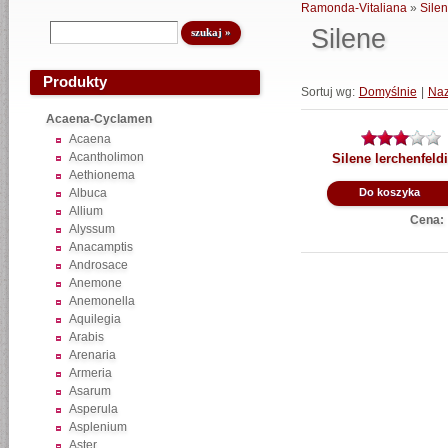
Ramonda-Vitaliana
»
Sile
Silene
Produkty
Sortuj wg:
Domyślnie
|
Na
Acaena-Cyclamen
Acaena
Acantholimon
Silene lerchenfeld
Aethionema
Albuca
Do koszyka
Allium
Cena:
Alyssum
Anacamptis
Androsace
Anemone
Anemonella
Aquilegia
Arabis
Arenaria
Armeria
Asarum
Asperula
Asplenium
Aster