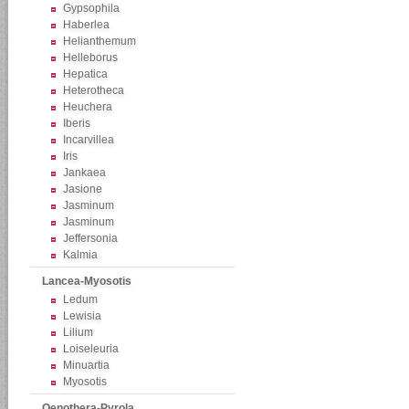
Gypsophila
Haberlea
Helianthemum
Helleborus
Hepatica
Heterotheca
Heuchera
Iberis
Incarvillea
Iris
Jankaea
Jasione
Jasminum
Jasminum
Jeffersonia
Kalmia
Lancea-Myosotis
Ledum
Lewisia
Lilium
Loiseleuria
Minuartia
Myosotis
Oenothera-Pyrola