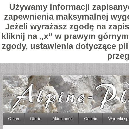
Używamy informacji zapisany
zapewnienia maksymalnej wygo
Jeżeli wyrażasz zgodę na zapis
kliknij na „x” w prawym górnym 
zgody, ustawienia dotyczące pl
przeg
O nas
Oferta
Aktualności
Galeria
Warunki sp