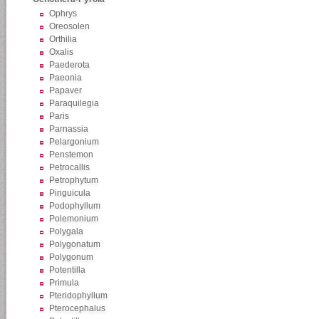
Ophrys
Oreosolen
Orthilia
Oxalis
Paederota
Paeonia
Papaver
Paraquilegia
Paris
Parnassia
Pelargonium
Penstemon
Petrocallis
Petrophytum
Pinguicula
Podophyllum
Polemonium
Polygala
Polygonatum
Polygonum
Potentilla
Primula
Pteridophyllum
Pterocephalus