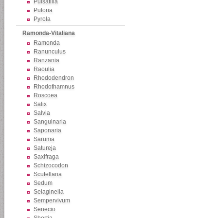
Pulsatilla
Putoria
Pyrola
Ramonda-Vitaliana
Ramonda
Ranunculus
Ranzania
Raoulia
Rhododendron
Rhodothamnus
Roscoea
Salix
Salvia
Sanguinaria
Saponaria
Saruma
Satureja
Saxifraga
Schizocodon
Scutellaria
Sedum
Selaginella
Sempervivum
Senecio