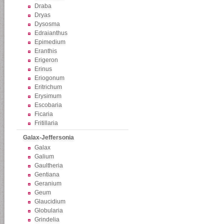
Draba
Dryas
Dysosma
Edraianthus
Epimedium
Eranthis
Erigeron
Erinus
Eriogonum
Eritrichum
Erysimum
Escobaria
Ficaria
Fritillaria
Galax-Jeffersonia
Galax
Galium
Gaultheria
Gentiana
Geranium
Geum
Glaucidium
Globularia
Grindelia