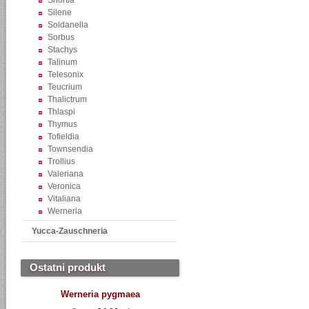
Shortia
Silene
Soldanella
Sorbus
Stachys
Talinum
Telesonix
Teucrium
Thalictrum
Thlaspi
Thymus
Tofieldia
Townsendia
Trollius
Valeriana
Veronica
Vitaliana
Werneria
Yucca-Zauschneria
Ostatni produkt
Werneria pygmaea