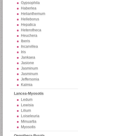
Gypsophila
Haberlea
Helianthemum
Helleborus
Hepatica
Heterotheca
Heuchera
Iberis
Incarvillea
Iris
Jankaea
Jasione
Jasminum
Jasminum
Jeffersonia
Kalmia
Lancea-Myosotis
Ledum
Lewisia
Lilium
Loiseleuria
Minuartia
Myosotis
Oenothera-Pyrola