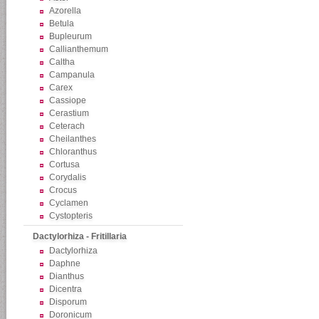
Azorella
Betula
Bupleurum
Callianthemum
Caltha
Campanula
Carex
Cassiope
Cerastium
Ceterach
Cheilanthes
Chloranthus
Cortusa
Corydalis
Crocus
Cyclamen
Cystopteris
Dactylorhiza - Fritillaria
Dactylorhiza
Daphne
Dianthus
Dicentra
Disporum
Doronicum