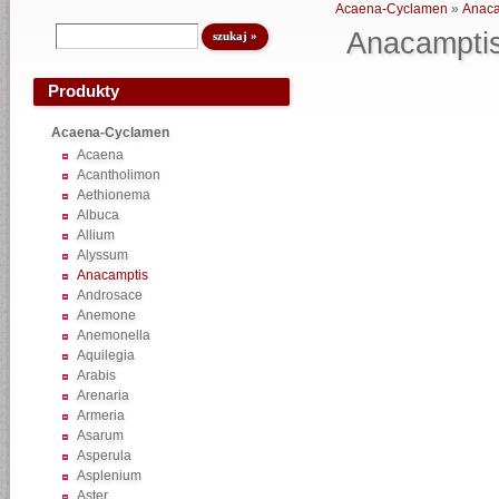
Acaena-Cyclamen
»
Anaca
Anacampti
Produkty
Acaena-Cyclamen
Acaena
Acantholimon
Aethionema
Albuca
Allium
Alyssum
Anacamptis
Androsace
Anemone
Anemonella
Aquilegia
Arabis
Arenaria
Armeria
Asarum
Asperula
Asplenium
Aster