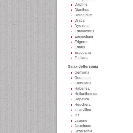
Daphne
Dianthus
Doronicum
Draba
Dysosma
Edraianthus
Epimedium
Erigeron
Erinus
Escobaria
Fritillaria
Galax-Jeffersonia
Gentiana
Geranium
Globularia
Haberlea
Helianthemum
Hepatica
Heuchera
Incarvillea
Iris
Jasione
Jasminum
Jeffersonia