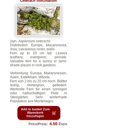
Ceterach officinarum
(syn.
Asplenium ceterach
)
Distribution: Europe, Macaronesia,
Asia; calcareous rocks, walls.
Fern up to 20 cm tall. Leaves
leathery, evergreen, pinnate.
Valuable fern for a sunny or semi-
shade places in rock gardens.
Verbreitung: Europa, Makaronesien,
Asien; Kalkfelsen, Wände.
Fern von 2 bis zu 20 cm hoch. Blätter
ledrig, immergrün, gefiedert.
Wertvolle Farn für einen sonnigen
oder halbschattigen Platz in
Steingärten. Sehr winterharte
Population aus Montenegro.
Add to basket Zum
Warenkorb
hinzufügen
4.50
Euro
Price/Preis: