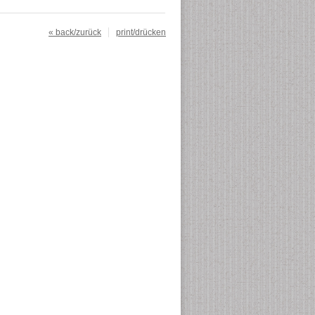
« back/zurück
print/drücken