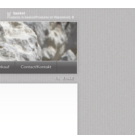
basket
Products in basket/Produkte im Warenkorb:
0
rkauf
Contact/Kontakt
PL
EN/DE