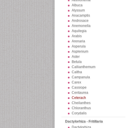
Aethionema
Albuca
Alyssum
Anacamptis
Androsace
Anemonella
Aquilegia
Arabis
Arenaria
Asperula
Asplenium
Aster
Betula
Callianthemum
Caltha
Campanula
Carex
Cassiope
Centaurea
Ceterach
Cheilanthes
Chloranthus
Corydalis
Dactylorhiza - Fritillaria
Dactylorhiza