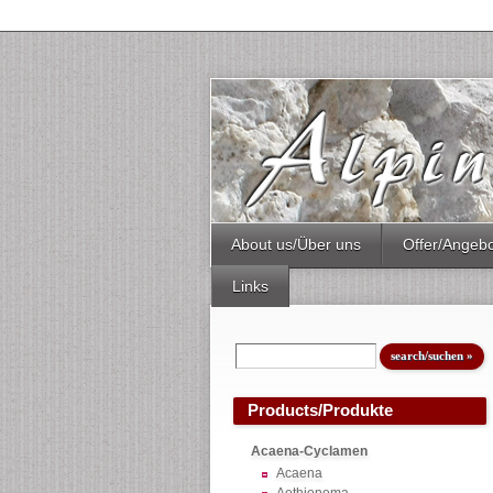
About us/Über uns
Offer/Angeb
Links
Products/Produkte
Acaena-Cyclamen
Acaena