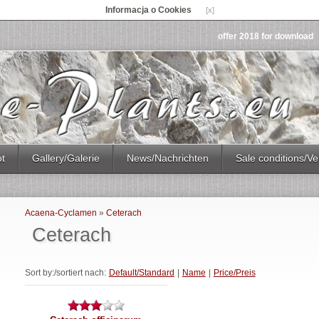
Informacja o Cookies
[x]
offer 2018 for download
ot
Gallery/Galerie
News/Nachrichten
Sale conditions/Ve
Acaena-Cyclamen
»
Ceterach
Ceterach
Sort by:/sortiert nach:
Default/Standard
|
Name
|
Price/Preis