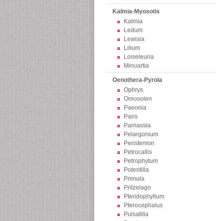
Kalmia-Myosotis
Kalmia
Ledum
Lewisia
Lilium
Loiseleuria
Minuartia
Oenothera-Pyrola
Ophrys
Oreosolen
Paeonia
Paris
Parnassia
Pelargonium
Penstemon
Petrocallis
Petrophytum
Potentilla
Primula
Pritzelago
Pteridophyllum
Pterocephalus
Pulsatilla