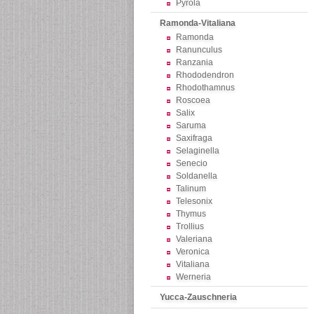
Pyrola
Ramonda-Vitaliana
Ramonda
Ranunculus
Ranzania
Rhododendron
Rhodothamnus
Roscoea
Salix
Saruma
Saxifraga
Selaginella
Senecio
Soldanella
Talinum
Telesonix
Thymus
Trollius
Valeriana
Veronica
Vitaliana
Werneria
Yucca-Zauschneria