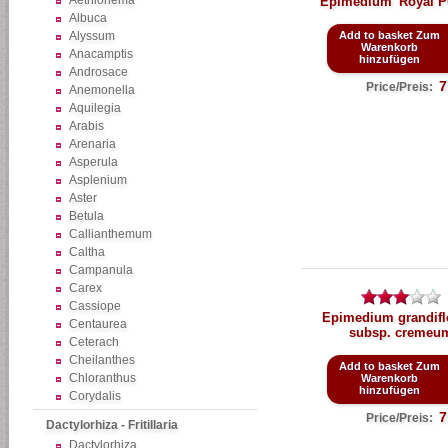
Aethionema
Epimedium 'Royal Pu
Albuca
Alyssum
Add to basket Zum
Warenkorb
Anacamptis
hinzufügen
Androsace
7
Price/Preis:
Anemonella
Aquilegia
Arabis
Arenaria
Asperula
Asplenium
Aster
Betula
Callianthemum
Caltha
Campanula
Carex
Cassiope
Epimedium grandif
Centaurea
subsp. cremeu
Ceterach
Cheilanthes
Add to basket Zum
Chloranthus
Warenkorb
hinzufügen
Corydalis
7
Price/Preis:
Dactylorhiza - Fritillaria
Dactylorhiza