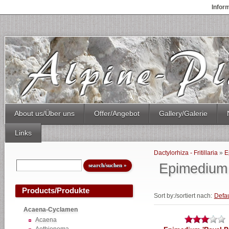
Infor
About us/Über uns
Offer/Angebot
Gallery/Galerie
Links
Dactylorhiza - Fritillaria
»
E
Epimedium
Products/Produkte
Sort by:/sortiert nach:
Defau
Acaena-Cyclamen
Acaena