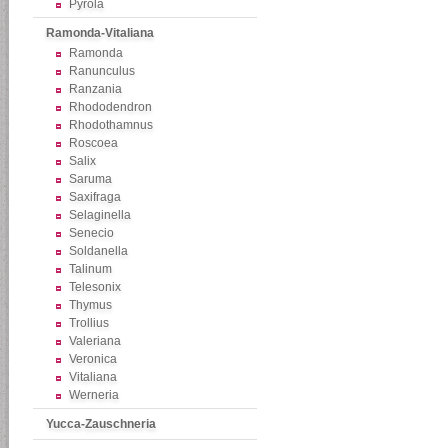
Pyrola
Ramonda-Vitaliana
Ramonda
Ranunculus
Ranzania
Rhododendron
Rhodothamnus
Roscoea
Salix
Saruma
Saxifraga
Selaginella
Senecio
Soldanella
Talinum
Telesonix
Thymus
Trollius
Valeriana
Veronica
Vitaliana
Werneria
Yucca-Zauschneria