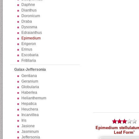
Daphne
Dianthus
Doronicum
Draba
Dysosma
Edraianthus
Epimedium
Erigeron
Erinus
Escobaria
Fritillaria
Galax-Jeffersonia
Gentiana
Geranium
Globularia
Haberlea
Helianthemum
Hepatica
Heuchera
Incarvillea
Iris
Jasione
Epimedium stellulatu
Jasminum
Leaf Form’
Jeffersonia