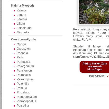
Kalmia-Myosotis
Kalmia
Ledum
Lewisia
Lilium
Loiseleuria
Perennial with long, spiny 
Minuartia
leaves. Scapes 40-50 
Flowers many, small, sta
Oenothera-Pyrola
white. Fl. IV-V.
Ophrys
Staude mit langen, sta
Oreosolen
Blätter an den Rändern. B
Paeonia
40-50 cm lang. Blumen viel
sternförmig, weiß. Blütezeit
Paris
Parnassia
Add to basket Zum
Pelargonium
Warenkorb
hinzufügen
Penstemon
Petrocallis
7
Price/Preis:
Petrophytum
Potentilla
Primula
Pritzelago
Pteridophyllum
Pterocephalus
Pulsatilla