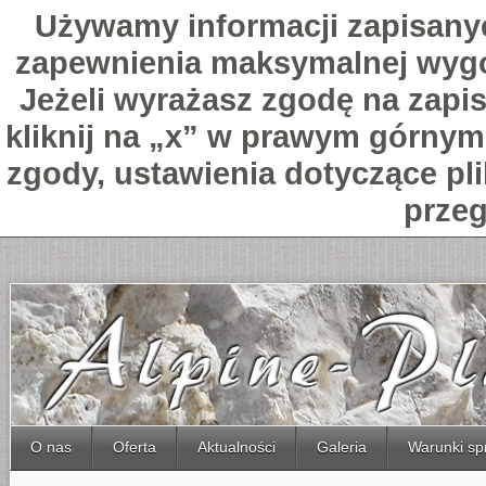
Używamy informacji zapisany
zapewnienia maksymalnej wygo
Jeżeli wyrażasz zgodę na zapis
kliknij na „x” w prawym górnym 
zgody, ustawienia dotyczące pl
przeg
O nas
Oferta
Aktualności
Galeria
Warunki sp