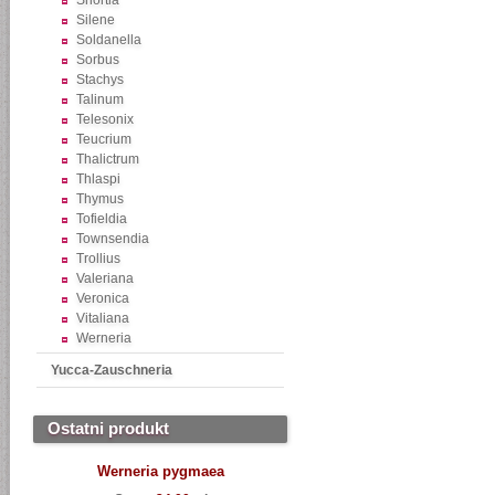
Shortia
Silene
Soldanella
Sorbus
Stachys
Talinum
Telesonix
Teucrium
Thalictrum
Thlaspi
Thymus
Tofieldia
Townsendia
Trollius
Valeriana
Veronica
Vitaliana
Werneria
Yucca-Zauschneria
Ostatni produkt
Werneria pygmaea