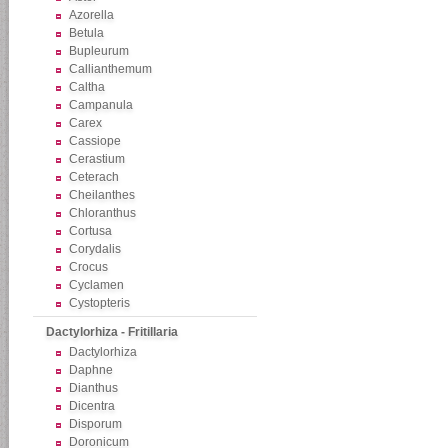
Azorella
Betula
Bupleurum
Callianthemum
Caltha
Campanula
Carex
Cassiope
Cerastium
Ceterach
Cheilanthes
Chloranthus
Cortusa
Corydalis
Crocus
Cyclamen
Cystopteris
Dactylorhiza - Fritillaria
Dactylorhiza
Daphne
Dianthus
Dicentra
Disporum
Doronicum