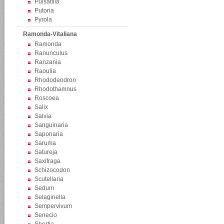
Pulsatilla
Putoria
Pyrola
Ramonda-Vitaliana
Ramonda
Ranunculus
Ranzania
Raoulia
Rhododendron
Rhodothamnus
Roscoea
Salix
Salvia
Sanguinaria
Saponaria
Saruma
Satureja
Saxifraga
Schizocodon
Scutellaria
Sedum
Selaginella
Sempervivum
Senecio