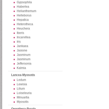
Gypsophila
Haberlea
Helianthemum
Helleborus
Hepatica
Heterotheca
Heuchera
Iberis
Incarvillea
Iris
Jankaea
Jasione
Jasminum
Jasminum
Jeffersonia
Kalmia
Lancea-Myosotis
Ledum
Lewisia
Lilium
Loiseleuria
Minuartia
Myosotis
Oenothera-Pyrola