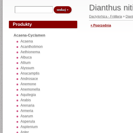
Dianthus nit
Dactylorhiza - Fritillaria
»
Dian
Produkty
« Poprzednia
Acaena-Cyclamen
Acaena
Acantholimon
Aethionema
Albuca
Allium
Alyssum
Anacamptis
Androsace
Anemone
Anemonella
Aquilegia
Arabis
Arenaria
Armeria
Asarum
Asperula
Asplenium
Aster