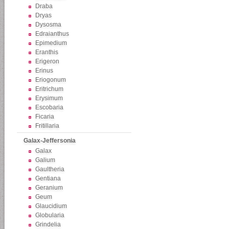
Draba
Dryas
Dysosma
Edraianthus
Epimedium
Eranthis
Erigeron
Erinus
Eriogonum
Eritrichum
Erysimum
Escobaria
Ficaria
Fritillaria
Galax-Jeffersonia
Galax
Galium
Gaultheria
Gentiana
Geranium
Geum
Glaucidium
Globularia
Grindelia